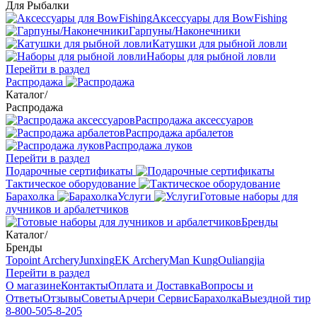
Для Рыбалки
Аксессуары для BowFishing
Гарпуны/Наконечники
Катушки для рыбной ловли
Наборы для рыбной ловли
Перейти в раздел
Распродажа
Каталог
/
Распродажа
Распродажа аксессуаров
Распродажа арбалетов
Распродажа луков
Перейти в раздел
Подарочные сертификаты
Тактическое оборудование
Барахолка
Услуги
Готовые наборы для
лучников и арбалетчиков
Бренды
Каталог
/
Бренды
Topoint Archery
Junxing
EK Archery
Man Kung
Ouliangjia
Перейти в раздел
О магазине
Контакты
Оплата и Доставка
Вопросы и
Ответы
Отзывы
Советы
Арчери Сервис
Барахолка
Выездной тир
8-800-505-8-205