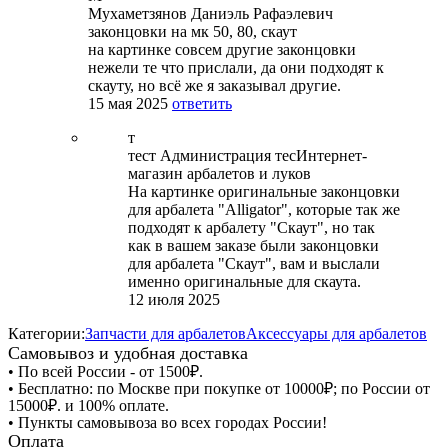
Мухаметзянов Даниэль Рафаэлевич
законцовки на мк 50, 80, скаут
на картинке совсем другие законцовки
нежели те что прислали, да они подходят к
скауту, но всё же я заказывал другие.
15 мая 2025
ответить
т
тест Администрация тес
Интернет-
магазин арбалетов и луков
На картинке оригинальные законцовки
для арбалета "Alligator", которые так же
подходят к арбалету "Скаут", но так
как в вашем заказе были законцовки
для арбалета "Скаут", вам и выслали
именно оригинальные для скаута.
12 июля 2025
Категории:
Запчасти для арбалетов
Аксессуары для арбалетов
Самовывоз и удобная доставка
• По всей России - от 1500₽.
• Бесплатно: по Москве при покупке от 10000₽; по России от
15000₽. и 100% оплате.
• Пункты самовывоза во всех городах России!
Оплата