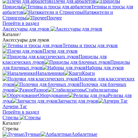
Плечи для арбалетов
Прицелы
Тетивы и тросы для
арбалетов
Натяжители и
Стрингеры
Прочее
Перейти в раздел
Аксессуары для луков
Каталог
/
Аксессуары для луков
Тетивы и тросы для луков
Плечи для луков
Прицелы для
классических луков
Прицелы
для блочных луков
Наборы для луков
Напальчники
Краги
Полочки для классических
луков
Полочки для блочных
луков
Разное
Стабилизаторы
Оборудование
Релизы для
лука
Запчасти для луков
Арчери Таг
Перейти в раздел
Стрелы
Каталог
/
Стрелы
Лучные
Арбалетные