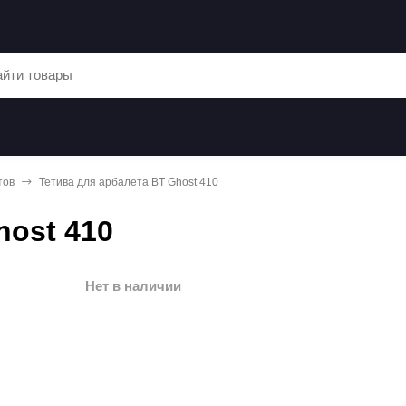
тов
Тетива для арбалета BT Ghost 410
host 410
Нет в наличии