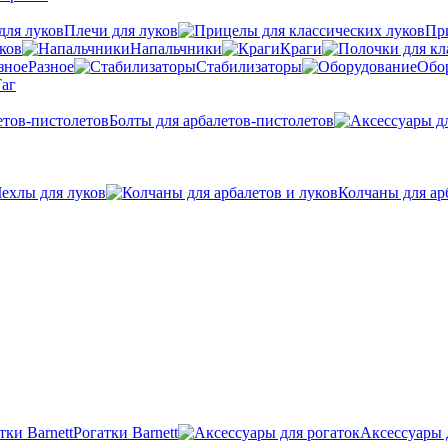
Плечи для луков
Пр
ков
Напальчники
Краги
Разное
Стабилизаторы
Обо
аг
Болты для арбалетов-пистолетов
ехлы для луков
Колчаны для ар
Рогатки Barnett
Аксессуары 