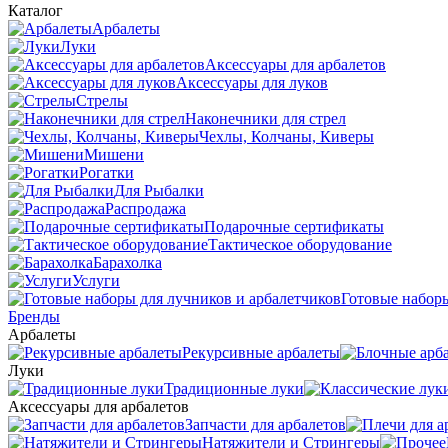
Каталог
Арбалеты
Луки
Аксессуары для арбалетов
Аксессуары для луков
Стрелы
Наконечники для стрел
Чехлы, Колчаны, Киверы
Мишени
Рогатки
Для Рыбалки
Распродажа
Подарочные сертификаты
Тактическое оборудование
Барахолка
Услуги
Готовые наборы
Бренды
Арбалеты
Рекурсивные арбалеты
Луки
Традиционные луки
Аксессуары для арбалетов
Запчасти для арбалетов
Натяжители и Стрингеры