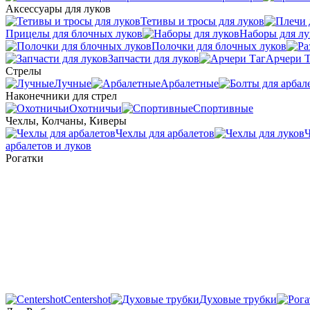
Аксессуары для луков
Тетивы и тросы для луков
Прицелы для блочных луков
Наборы для лу
Полочки для блочных луков
Запчасти для луков
Арчери Т
Стрелы
Лучные
Арбалетные
Наконечники для стрел
Охотничьи
Спортивные
Чехлы, Колчаны, Киверы
Чехлы для арбалетов
Ч
арбалетов и луков
Рогатки
Centershot
Духовые трубки