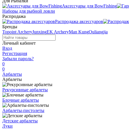
Для Рыбалки
Аксессуары для BowFishing
Наборы для рыбной ловли
Распродажа
Распродажа аксессуаров
Бренды
Topoint Archery
Junxing
EK Archery
Man Kung
Ouliangjia
Личный кабинет
Вход
Регистрация
Забыли пароль?
0
0
Арбалеты
Арбалеты
Рекурсивные арбалеты
Блочные арбалеты
Арбалеты-пистолеты
Детские арбалеты
Луки