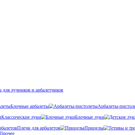
 для лучников и арбалетчиков
Блочные арбалеты
Арбалеты-пистол
Классические луки
Блочные луки
Плечи для арбалетов
Прицелы
Прочее