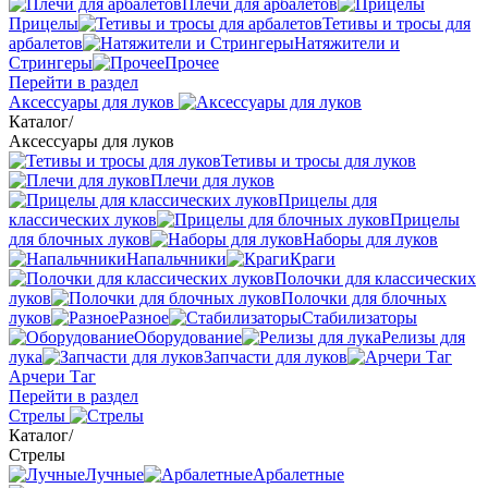
Плечи для арбалетов
Прицелы
Тетивы и тросы для
арбалетов
Натяжители и
Стрингеры
Прочее
Перейти в раздел
Аксессуары для луков
Каталог
/
Аксессуары для луков
Тетивы и тросы для луков
Плечи для луков
Прицелы для
классических луков
Прицелы
для блочных луков
Наборы для луков
Напальчники
Краги
Полочки для классических
луков
Полочки для блочных
луков
Разное
Стабилизаторы
Оборудование
Релизы для
лука
Запчасти для луков
Арчери Таг
Перейти в раздел
Стрелы
Каталог
/
Стрелы
Лучные
Арбалетные