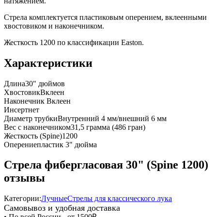
натяжением.
Стрела комплектуется пластиковым оперением, вклеенными
хвостовиком и наконечником.
Жесткость 1200 по классификации Easton.
Характеристики
Длина
30" дюймов
Хвостовик
Вклеен
Наконечник
Вклеен
Инсерт
нет
Диаметр трубки
Внутренний 4 мм/внешний 6 мм
Вес с наконечником
31,5 грамма (486 гран)
Жесткость (Spine)
1200
Оперение
пластик 3" дюйма
Стрела фибергласовая 30" (Spine 1200)
отзывы
Категории:
Лучные
Стрелы для классического лука
Самовывоз и удобная доставка
• По всей России - от 1500₽.