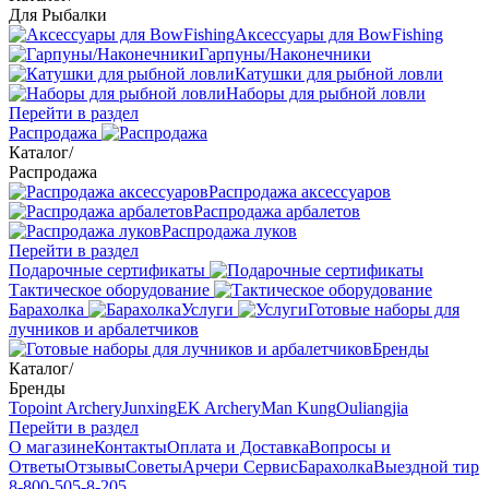
Для Рыбалки
Аксессуары для BowFishing
Гарпуны/Наконечники
Катушки для рыбной ловли
Наборы для рыбной ловли
Перейти в раздел
Распродажа
Каталог
/
Распродажа
Распродажа аксессуаров
Распродажа арбалетов
Распродажа луков
Перейти в раздел
Подарочные сертификаты
Тактическое оборудование
Барахолка
Услуги
Готовые наборы для
лучников и арбалетчиков
Бренды
Каталог
/
Бренды
Topoint Archery
Junxing
EK Archery
Man Kung
Ouliangjia
Перейти в раздел
О магазине
Контакты
Оплата и Доставка
Вопросы и
Ответы
Отзывы
Советы
Арчери Сервис
Барахолка
Выездной тир
8-800-505-8-205