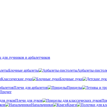
 для лучников и арбалетчиков
Блочные арбалеты
Арбалеты-пистол
Классические луки
Блочные луки
Плечи для арбалетов
Прицелы
Прочее
Плечи для луков
Пр
ков
Напальчники
Краги