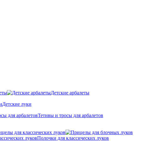
еты
Детские арбалеты
Детские луки
Тетивы и тросы для арбалетов
ицелы для классических луков
Полочки для классических луков