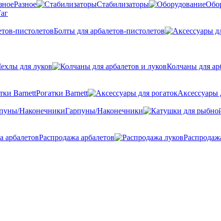
Разное
Стабилизаторы
Обо
аг
Болты для арбалетов-пистолетов
ехлы для луков
Колчаны для ар
Рогатки Barnett
Аксессуары 
Гарпуны/Наконечники
Распродажа арбалетов
Распродаж