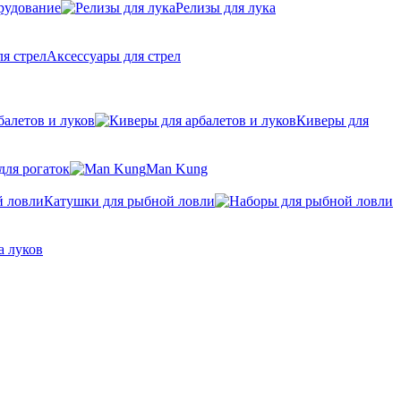
рудование
Релизы для лука
Аксессуары для стрел
балетов и луков
Киверы для
для рогаток
Man Kung
Катушки для рыбной ловли
а луков