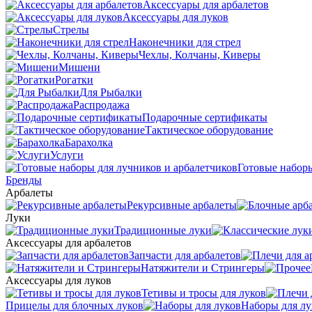
Аксессуары для арбалетов
Аксессуары для луков
Стрелы
Наконечники для стрел
Чехлы, Колчаны, Киверы
Мишени
Рогатки
Для Рыбалки
Распродажа
Подарочные сертификаты
Тактическое оборудование
Барахолка
Услуги
Готовые наборы
Бренды
Арбалеты
Рекурсивные арбалеты
Луки
Традиционные луки
Аксессуары для арбалетов
Запчасти для арбалетов
Натяжители и Стрингеры
Аксессуары для луков
Тетивы и тросы для луков
Прицелы для блочных луков
Наборы для лу