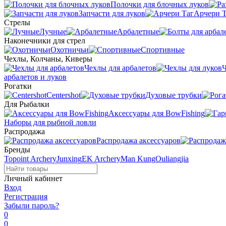
Полочки для блочных луков
Запчасти для луков
Арчери Т
Стрелы
Лучные
Арбалетные
Наконечники для стрел
Охотничьи
Спортивные
Чехлы, Колчаны, Киверы
Чехлы для арбалетов
Ч
арбалетов и луков
Рогатки
Centershot
Духовые трубки
Для Рыбалки
Аксессуары для BowFishing
Наборы для рыбной ловли
Распродажа
Распродажа аксессуаров
Бренды
Topoint Archery
Junxing
EK Archery
Man Kung
Ouliangjia
Личный кабинет
Вход
Регистрация
Забыли пароль?
0
0