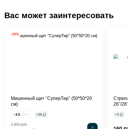
Вас может заинтересовать
-19%
Мишенный щит "СуперТир" (50*50*20
Cтрела
см)
26"/28"
4.5
2
+
39
+
3
2 400 руб.
160 р