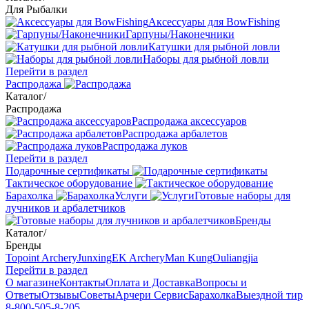
Для Рыбалки
Аксессуары для BowFishing
Гарпуны/Наконечники
Катушки для рыбной ловли
Наборы для рыбной ловли
Перейти в раздел
Распродажа
Каталог
/
Распродажа
Распродажа аксессуаров
Распродажа арбалетов
Распродажа луков
Перейти в раздел
Подарочные сертификаты
Тактическое оборудование
Барахолка
Услуги
Готовые наборы для
лучников и арбалетчиков
Бренды
Каталог
/
Бренды
Topoint Archery
Junxing
EK Archery
Man Kung
Ouliangjia
Перейти в раздел
О магазине
Контакты
Оплата и Доставка
Вопросы и
Ответы
Отзывы
Советы
Арчери Сервис
Барахолка
Выездной тир
8-800-505-8-205