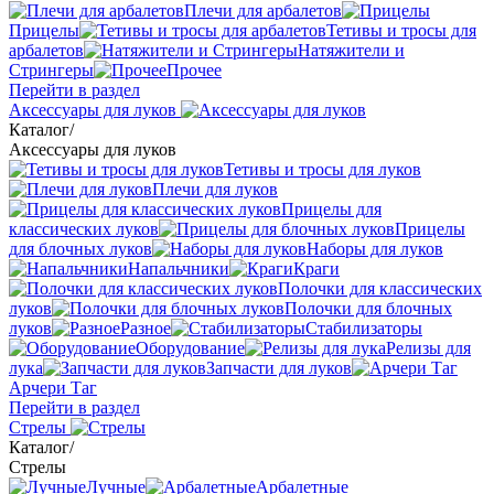
Плечи для арбалетов
Прицелы
Тетивы и тросы для
арбалетов
Натяжители и
Стрингеры
Прочее
Перейти в раздел
Аксессуары для луков
Каталог
/
Аксессуары для луков
Тетивы и тросы для луков
Плечи для луков
Прицелы для
классических луков
Прицелы
для блочных луков
Наборы для луков
Напальчники
Краги
Полочки для классических
луков
Полочки для блочных
луков
Разное
Стабилизаторы
Оборудование
Релизы для
лука
Запчасти для луков
Арчери Таг
Перейти в раздел
Стрелы
Каталог
/
Стрелы
Лучные
Арбалетные