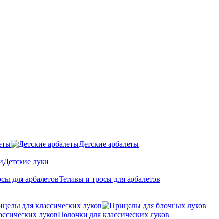
еты
Детские арбалеты
Детские луки
Тетивы и тросы для арбалетов
ицелы для классических луков
Полочки для классических луков