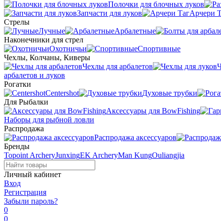
Полочки для блочных луков
Запчасти для луков
Арчери Т
Стрелы
Лучные
Арбалетные
Наконечники для стрел
Охотничьи
Спортивные
Чехлы, Колчаны, Киверы
Чехлы для арбалетов
Ч
арбалетов и луков
Рогатки
Centershot
Духовые трубки
Для Рыбалки
Аксессуары для BowFishing
Наборы для рыбной ловли
Распродажа
Распродажа аксессуаров
Бренды
Topoint Archery
Junxing
EK Archery
Man Kung
Ouliangjia
Личный кабинет
Вход
Регистрация
Забыли пароль?
0
0