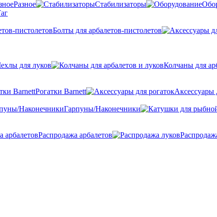
Разное
Стабилизаторы
Обо
аг
Болты для арбалетов-пистолетов
ехлы для луков
Колчаны для ар
Рогатки Barnett
Аксессуары 
Гарпуны/Наконечники
Распродажа арбалетов
Распродаж