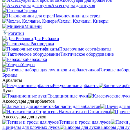
Аксессуары для арбалетов
Аксессуары для луков
Стрелы
Наконечники для стрел
Чехлы, Колчаны, Киверы
Мишени
Рогатки
Для Рыбалки
Распродажа
Подарочные сертификаты
Тактическое оборудование
Барахолка
Услуги
Готовые наборы
Бренды
Арбалеты
Рекурсивные арбалеты
Луки
Традиционные луки
Аксессуары для арбалетов
Запчасти для арбалетов
Натяжители и Стрингеры
Аксессуары для луков
Тетивы и тросы для луков
Прицелы для блочных луков
Наборы для лу