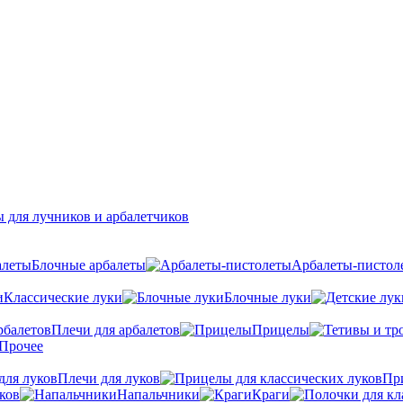
 для лучников и арбалетчиков
Блочные арбалеты
Арбалеты-пистол
Классические луки
Блочные луки
Плечи для арбалетов
Прицелы
Прочее
Плечи для луков
Пр
ков
Напальчники
Краги