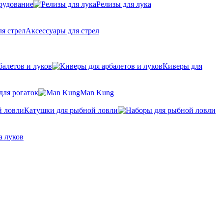
рудование
Релизы для лука
Аксессуары для стрел
балетов и луков
Киверы для
для рогаток
Man Kung
Катушки для рыбной ловли
а луков