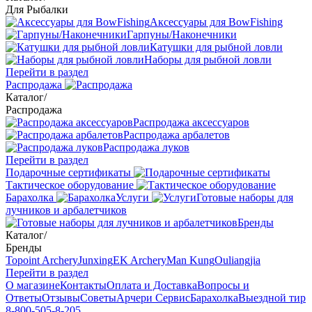
Для Рыбалки
Аксессуары для BowFishing
Гарпуны/Наконечники
Катушки для рыбной ловли
Наборы для рыбной ловли
Перейти в раздел
Распродажа
Каталог
/
Распродажа
Распродажа аксессуаров
Распродажа арбалетов
Распродажа луков
Перейти в раздел
Подарочные сертификаты
Тактическое оборудование
Барахолка
Услуги
Готовые наборы для
лучников и арбалетчиков
Бренды
Каталог
/
Бренды
Topoint Archery
Junxing
EK Archery
Man Kung
Ouliangjia
Перейти в раздел
О магазине
Контакты
Оплата и Доставка
Вопросы и
Ответы
Отзывы
Советы
Арчери Сервис
Барахолка
Выездной тир
8-800-505-8-205