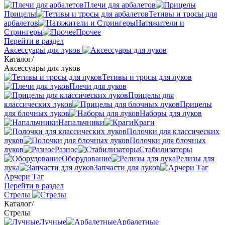
Плечи для арбалетов
Прицелы
Тетивы и тросы для
арбалетов
Натяжители и
Стрингеры
Прочее
Перейти в раздел
Аксессуары для луков
Каталог
/
Аксессуары для луков
Тетивы и тросы для луков
Плечи для луков
Прицелы для
классических луков
Прицелы
для блочных луков
Наборы для луков
Напальчники
Краги
Полочки для классических
луков
Полочки для блочных
луков
Разное
Стабилизаторы
Оборудование
Релизы для
лука
Запчасти для луков
Арчери Таг
Перейти в раздел
Стрелы
Каталог
/
Стрелы
Лучные
Арбалетные