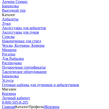
Арчери Сервис
Барахолка
Выездной тир
Каталог
Арбалеты
Луки
Аксессуары для арбалетов
Аксессуары для луков
Стрелы
Наконечники для стрел
Чехлы, Колчаны, Киверы
Мишени
Рогатки
Для Рыбалки
Распродажа
Подарочные сертификаты
Тактическое оборудование
Барахолка
Услуги
Готовые наборы для лучников и арбалетчиков
Магазин
Корзина
Личный кабинет
8-800-505-8-205
Главная
Каталог
Профиль
0
Корзина