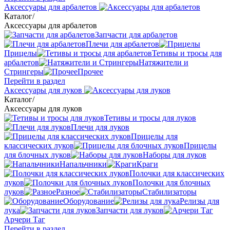
Аксессуары для арбалетов
Каталог
/
Аксессуары для арбалетов
Запчасти для арбалетов
Плечи для арбалетов
Прицелы
Тетивы и тросы для
арбалетов
Натяжители и
Стрингеры
Прочее
Перейти в раздел
Аксессуары для луков
Каталог
/
Аксессуары для луков
Тетивы и тросы для луков
Плечи для луков
Прицелы для
классических луков
Прицелы
для блочных луков
Наборы для луков
Напальчники
Краги
Полочки для классических
луков
Полочки для блочных
луков
Разное
Стабилизаторы
Оборудование
Релизы для
лука
Запчасти для луков
Арчери Таг
Перейти в раздел