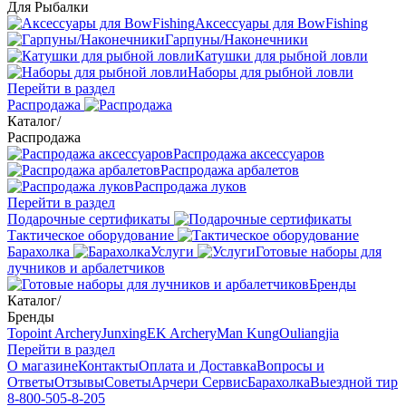
Для Рыбалки
Аксессуары для BowFishing
Гарпуны/Наконечники
Катушки для рыбной ловли
Наборы для рыбной ловли
Перейти в раздел
Распродажа
Каталог
/
Распродажа
Распродажа аксессуаров
Распродажа арбалетов
Распродажа луков
Перейти в раздел
Подарочные сертификаты
Тактическое оборудование
Барахолка
Услуги
Готовые наборы для
лучников и арбалетчиков
Бренды
Каталог
/
Бренды
Topoint Archery
Junxing
EK Archery
Man Kung
Ouliangjia
Перейти в раздел
О магазине
Контакты
Оплата и Доставка
Вопросы и
Ответы
Отзывы
Советы
Арчери Сервис
Барахолка
Выездной тир
8-800-505-8-205