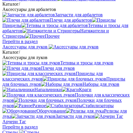
Каталог
/
Аксессуары для арбалетов
Запчасти для арбалетов
Плечи для арбалетов
Прицелы
Тетивы и тросы для
арбалетов
Натяжители и
Стрингеры
Прочее
Перейти в раздел
Аксессуары для луков
Каталог
/
Аксессуары для луков
Тетивы и тросы для луков
Плечи для луков
Прицелы для
классических луков
Прицелы
для блочных луков
Наборы для луков
Напальчники
Краги
Полочки для классических
луков
Полочки для блочных
луков
Разное
Стабилизаторы
Оборудование
Релизы для
лука
Запчасти для луков
Арчери Таг
Перейти в раздел
Стрелы