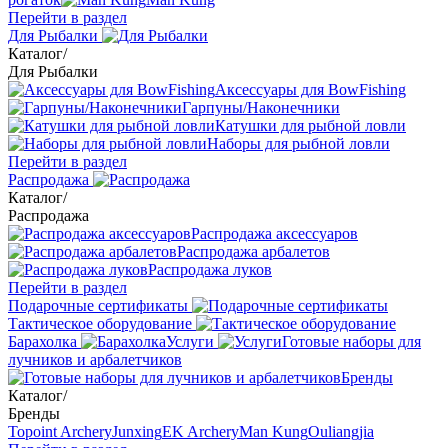
Перейти в раздел
Для Рыбалки
Каталог
/
Для Рыбалки
Аксессуары для BowFishing
Гарпуны/Наконечники
Катушки для рыбной ловли
Наборы для рыбной ловли
Перейти в раздел
Распродажа
Каталог
/
Распродажа
Распродажа аксессуаров
Распродажа арбалетов
Распродажа луков
Перейти в раздел
Подарочные сертификаты
Тактическое оборудование
Барахолка
Услуги
Готовые наборы для
лучников и арбалетчиков
Бренды
Каталог
/
Бренды
Topoint Archery
Junxing
EK Archery
Man Kung
Ouliangjia