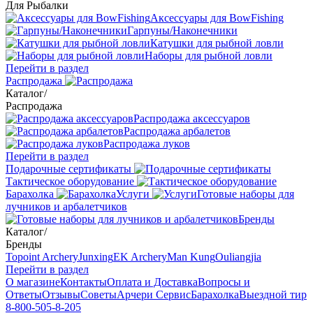
Для Рыбалки
Аксессуары для BowFishing
Гарпуны/Наконечники
Катушки для рыбной ловли
Наборы для рыбной ловли
Перейти в раздел
Распродажа
Каталог
/
Распродажа
Распродажа аксессуаров
Распродажа арбалетов
Распродажа луков
Перейти в раздел
Подарочные сертификаты
Тактическое оборудование
Барахолка
Услуги
Готовые наборы для
лучников и арбалетчиков
Бренды
Каталог
/
Бренды
Topoint Archery
Junxing
EK Archery
Man Kung
Ouliangjia
Перейти в раздел
О магазине
Контакты
Оплата и Доставка
Вопросы и
Ответы
Отзывы
Советы
Арчери Сервис
Барахолка
Выездной тир
8-800-505-8-205