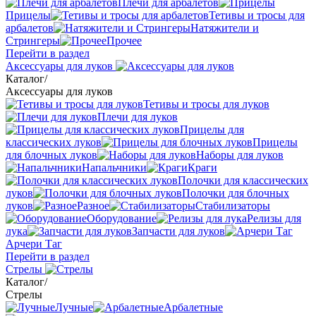
Плечи для арбалетов
Прицелы
Тетивы и тросы для
арбалетов
Натяжители и
Стрингеры
Прочее
Перейти в раздел
Аксессуары для луков
Каталог
/
Аксессуары для луков
Тетивы и тросы для луков
Плечи для луков
Прицелы для
классических луков
Прицелы
для блочных луков
Наборы для луков
Напальчники
Краги
Полочки для классических
луков
Полочки для блочных
луков
Разное
Стабилизаторы
Оборудование
Релизы для
лука
Запчасти для луков
Арчери Таг
Перейти в раздел
Стрелы
Каталог
/
Стрелы
Лучные
Арбалетные