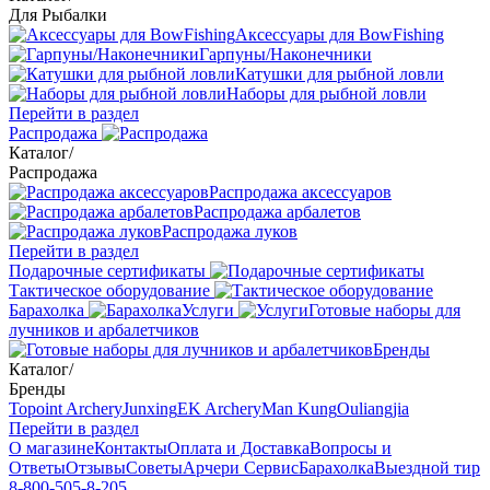
Для Рыбалки
Аксессуары для BowFishing
Гарпуны/Наконечники
Катушки для рыбной ловли
Наборы для рыбной ловли
Перейти в раздел
Распродажа
Каталог
/
Распродажа
Распродажа аксессуаров
Распродажа арбалетов
Распродажа луков
Перейти в раздел
Подарочные сертификаты
Тактическое оборудование
Барахолка
Услуги
Готовые наборы для
лучников и арбалетчиков
Бренды
Каталог
/
Бренды
Topoint Archery
Junxing
EK Archery
Man Kung
Ouliangjia
Перейти в раздел
О магазине
Контакты
Оплата и Доставка
Вопросы и
Ответы
Отзывы
Советы
Арчери Сервис
Барахолка
Выездной тир
8-800-505-8-205