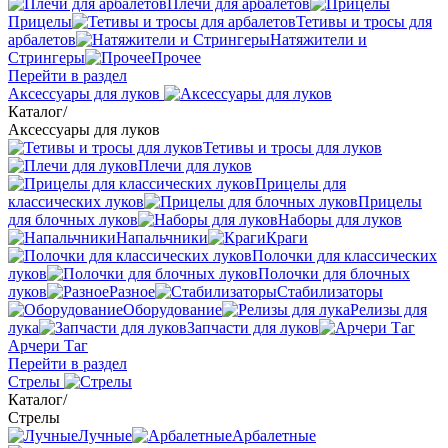
Плечи для арбалетов
Прицелы
Тетивы и тросы для
арбалетов
Натяжители и
Стрингеры
Прочее
Перейти в раздел
Аксессуары для луков
Каталог
/
Аксессуары для луков
Тетивы и тросы для луков
Плечи для луков
Прицелы для
классических луков
Прицелы
для блочных луков
Наборы для луков
Напальчники
Краги
Полочки для классических
луков
Полочки для блочных
луков
Разное
Стабилизаторы
Оборудование
Релизы для
лука
Запчасти для луков
Арчери Таг
Перейти в раздел
Стрелы
Каталог
/
Стрелы
Лучные
Арбалетные