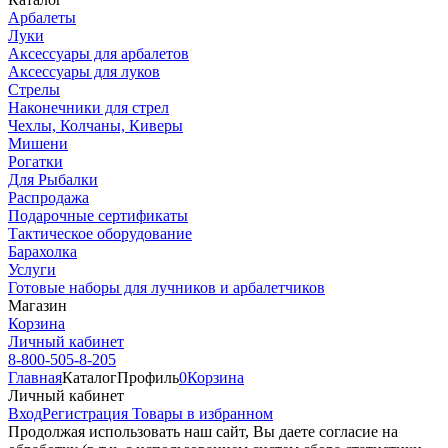
Арбалеты
Луки
Аксессуары для арбалетов
Аксессуары для луков
Стрелы
Наконечники для стрел
Чехлы, Колчаны, Киверы
Мишени
Рогатки
Для Рыбалки
Распродажа
Подарочные сертификаты
Тактическое оборудование
Барахолка
Услуги
Готовые наборы для лучников и арбалетчиков
Магазин
Корзина
Личный кабинет
8-800-505-8-205
Главная
Каталог
Профиль
0
Корзина
Личный кабинет
Вход
Регистрация
Товары в избранном
Продолжая использовать наш cайт, Вы даете согласие на