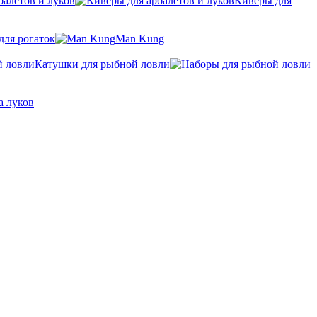
балетов и луков
Киверы для
для рогаток
Man Kung
Катушки для рыбной ловли
а луков