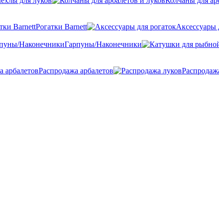
ехлы для луков
Колчаны для ар
Рогатки Barnett
Аксессуары 
Гарпуны/Наконечники
Распродажа арбалетов
Распродаж