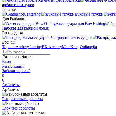
Чехлы для арбалетов
Ч
арбалетов и луков
Рогатки
Centershot
Духовые трубки
Для Рыбалки
Аксессуары для BowFishing
Наборы для рыбной ловли
Распродажа
Распродажа аксессуаров
Бренды
Topoint Archery
Junxing
EK Archery
Man Kung
Ouliangjia
Личный кабинет
Вход
Регистрация
Забыли пароль?
0
0
Арбалеты
Арбалеты
Рекурсивные арбалеты
Блочные арбалеты