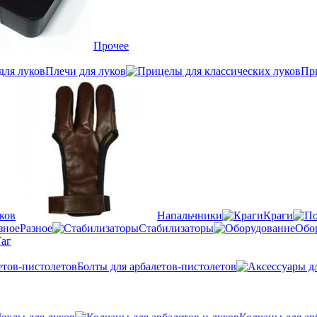
Прочее
Плечи для луков
Пр
ков
Напальчники
Краги
Разное
Стабилизаторы
Обо
аг
Болты для арбалетов-пистолетов