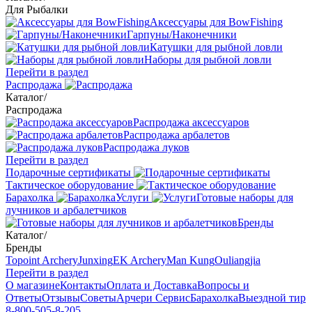
Для Рыбалки
Аксессуары для BowFishing
Гарпуны/Наконечники
Катушки для рыбной ловли
Наборы для рыбной ловли
Перейти в раздел
Распродажа
Каталог
/
Распродажа
Распродажа аксессуаров
Распродажа арбалетов
Распродажа луков
Перейти в раздел
Подарочные сертификаты
Тактическое оборудование
Барахолка
Услуги
Готовые наборы для
лучников и арбалетчиков
Бренды
Каталог
/
Бренды
Topoint Archery
Junxing
EK Archery
Man Kung
Ouliangjia
Перейти в раздел
О магазине
Контакты
Оплата и Доставка
Вопросы и
Ответы
Отзывы
Советы
Арчери Сервис
Барахолка
Выездной тир
8-800-505-8-205