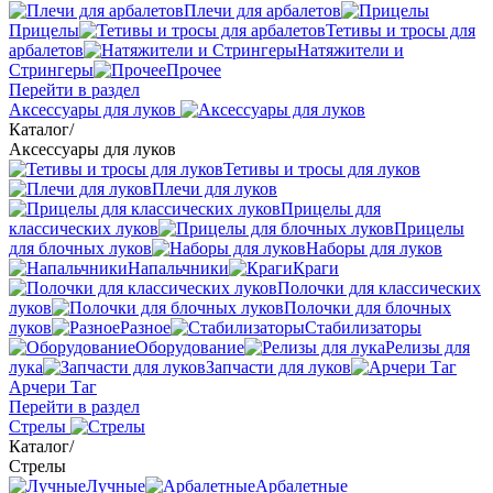
Плечи для арбалетов
Прицелы
Тетивы и тросы для
арбалетов
Натяжители и
Стрингеры
Прочее
Перейти в раздел
Аксессуары для луков
Каталог
/
Аксессуары для луков
Тетивы и тросы для луков
Плечи для луков
Прицелы для
классических луков
Прицелы
для блочных луков
Наборы для луков
Напальчники
Краги
Полочки для классических
луков
Полочки для блочных
луков
Разное
Стабилизаторы
Оборудование
Релизы для
лука
Запчасти для луков
Арчери Таг
Перейти в раздел
Стрелы
Каталог
/
Стрелы
Лучные
Арбалетные