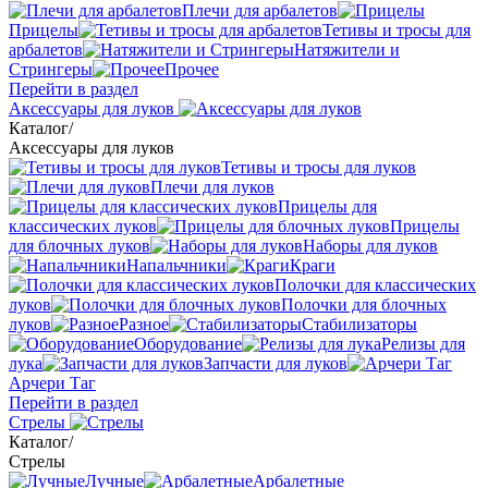
Плечи для арбалетов
Прицелы
Тетивы и тросы для
арбалетов
Натяжители и
Стрингеры
Прочее
Перейти в раздел
Аксессуары для луков
Каталог
/
Аксессуары для луков
Тетивы и тросы для луков
Плечи для луков
Прицелы для
классических луков
Прицелы
для блочных луков
Наборы для луков
Напальчники
Краги
Полочки для классических
луков
Полочки для блочных
луков
Разное
Стабилизаторы
Оборудование
Релизы для
лука
Запчасти для луков
Арчери Таг
Перейти в раздел
Стрелы
Каталог
/
Стрелы
Лучные
Арбалетные