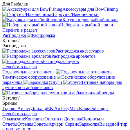
Для Рыбалки
Аксессуары для BowFishing
Гарпуны/Наконечники
Катушки для рыбной ловли
Наборы для рыбной ловли
Перейти в раздел
Распродажа
Каталог
/
Распродажа
Распродажа аксессуаров
Распродажа арбалетов
Распродажа луков
Перейти в раздел
Подарочные сертификаты
Тактическое оборудование
Барахолка
Услуги
Готовые наборы для
лучников и арбалетчиков
Бренды
Каталог
/
Бренды
Topoint Archery
Junxing
EK Archery
Man Kung
Ouliangjia
Перейти в раздел
О магазине
Контакты
Оплата и Доставка
Вопросы и
Ответы
Отзывы
Советы
Арчери Сервис
Барахолка
Выездной тир
8-800-505-8-205