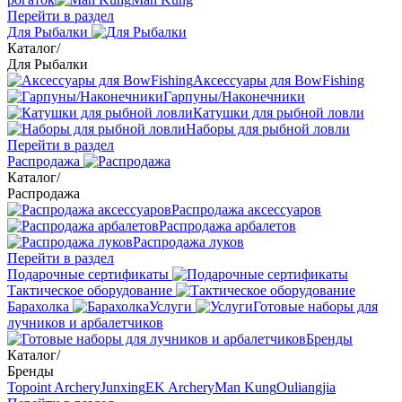
Перейти в раздел
Для Рыбалки
Каталог
/
Для Рыбалки
Аксессуары для BowFishing
Гарпуны/Наконечники
Катушки для рыбной ловли
Наборы для рыбной ловли
Перейти в раздел
Распродажа
Каталог
/
Распродажа
Распродажа аксессуаров
Распродажа арбалетов
Распродажа луков
Перейти в раздел
Подарочные сертификаты
Тактическое оборудование
Барахолка
Услуги
Готовые наборы для
лучников и арбалетчиков
Бренды
Каталог
/
Бренды
Topoint Archery
Junxing
EK Archery
Man Kung
Ouliangjia