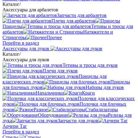
Каталог
/
Аксессуары для арбалетов
Запчасти для арбалетов
Плечи для арбалетов
Прицелы
Тетивы и тросы для
арбалетов
Натяжители и
Стрингеры
Прочее
Перейти в раздел
Аксессуары для луков
Каталог
/
Аксессуары для луков
Тетивы и тросы для луков
Плечи для луков
Прицелы для
классических луков
Прицелы
для блочных луков
Наборы для луков
Напальчники
Краги
Полочки для классических
луков
Полочки для блочных
луков
Разное
Стабилизаторы
Оборудование
Релизы для
лука
Запчасти для луков
Арчери Таг
Перейти в раздел
Стрелы