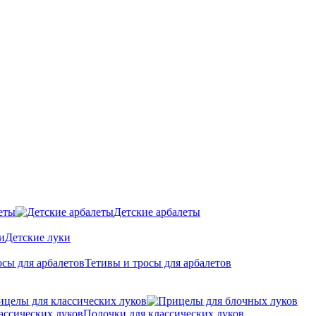
еты
Детские арбалеты
Детские луки
Тетивы и тросы для арбалетов
ицелы для классических луков
Полочки для классических луков