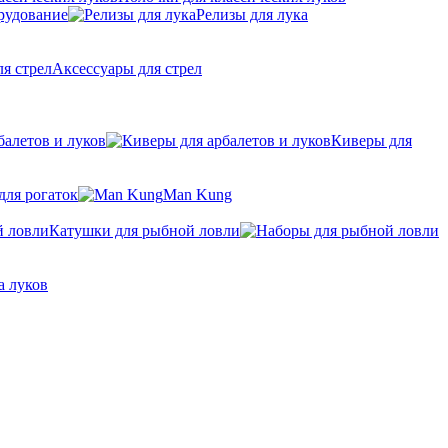
рудование
Релизы для лука
Аксессуары для стрел
балетов и луков
Киверы для
для рогаток
Man Kung
Катушки для рыбной ловли
а луков