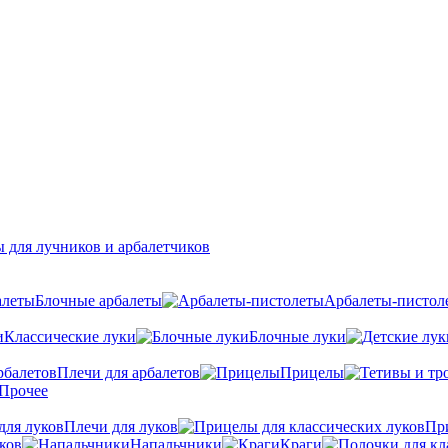
 для лучников и арбалетчиков
Блочные арбалеты
Арбалеты-пистол
Классические луки
Блочные луки
Плечи для арбалетов
Прицелы
Прочее
Плечи для луков
Пр
ков
Напальчники
Краги