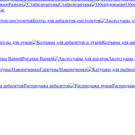
Разное
Стабилизаторы
Обо
аг
Болты для арбалетов-пистолетов
ехлы для луков
Колчаны для ар
Рогатки Barnett
Аксессуары 
Гарпуны/Наконечники
Распродажа арбалетов
Распродаж