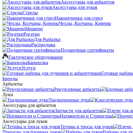
Аксессуары для арбалетов
Аксессуары для луков
Стрелы
Наконечники для стрел
Чехлы, Колчаны, Киверы
Мишени
Рогатки
Для Рыбалки
Распродажа
Подарочные сертификаты
Тактическое оборудование
Барахолка
Услуги
Готовые наборы
Бренды
Арбалеты
Рекурсивные арбалеты
Луки
Традиционные луки
Аксессуары для арбалетов
Запчасти для арбалетов
Натяжители и Стрингеры
Аксессуары для луков
Тетивы и тросы для луков
Прицелы для блочных луков
Наборы для лу