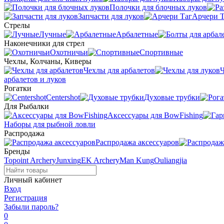
Полочки для блочных луков
Запчасти для луков
Арчери Т
Стрелы
Лучные
Арбалетные
Наконечники для стрел
Охотничьи
Спортивные
Чехлы, Колчаны, Киверы
Чехлы для арбалетов
Ч
арбалетов и луков
Рогатки
Centershot
Духовые трубки
Для Рыбалки
Аксессуары для BowFishing
Наборы для рыбной ловли
Распродажа
Распродажа аксессуаров
Бренды
Topoint Archery
Junxing
EK Archery
Man Kung
Ouliangjia
Личный кабинет
Вход
Регистрация
Забыли пароль?
0