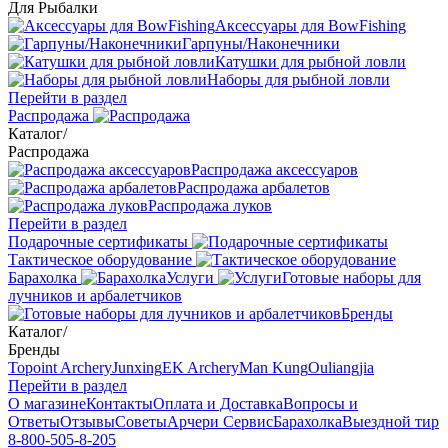
Для Рыбалки
Аксессуары для BowFishing
Гарпуны/Наконечники
Катушки для рыбной ловли
Наборы для рыбной ловли
Перейти в раздел
Распродажа
Каталог
/
Распродажа
Распродажа аксессуаров
Распродажа арбалетов
Распродажа луков
Перейти в раздел
Подарочные сертификаты
Тактическое оборудование
Барахолка
Услуги
Готовые наборы для
лучников и арбалетчиков
Бренды
Каталог
/
Бренды
Topoint Archery
Junxing
EK Archery
Man Kung
Ouliangjia
Перейти в раздел
О магазине
Контакты
Оплата и Доставка
Вопросы и
Ответы
Отзывы
Советы
Арчери Сервис
Барахолка
Выездной тир
8-800-505-8-205