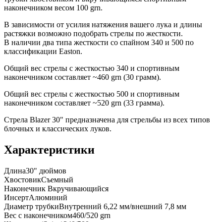
наконечником весом 100 grn.
В зависимости от усилия натяжения вашего лука и длины
растяжки возможно подобрать стрелы по жесткости.
В наличии два типа жесткости со спайном 340 и 500 по
классификации Easton.
Общий вес стрелы с жесткостью 340 и спортивным
наконечником составляет ~460 grn (30 грамм).
Общий вес стрелы с жесткостью 500 и спортивным
наконечником составляет ~520 grn (33 грамма).
Стрела Blazer 30" предназначена для стрельбы из всех типов
блочных и классических луков.
Характеристики
Длина
30" дюймов
Хвостовик
Съемный
Наконечник
Вкручивающийся
Инсерт
Алюминий
Диаметр трубки
Внутренний 6,22 мм/внешний 7,8 мм
Вес с наконечником
460/520 grn