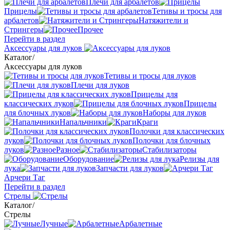
Плечи для арбалетов
Прицелы
Тетивы и тросы для
арбалетов
Натяжители и
Стрингеры
Прочее
Перейти в раздел
Аксессуары для луков
Каталог
/
Аксессуары для луков
Тетивы и тросы для луков
Плечи для луков
Прицелы для
классических луков
Прицелы
для блочных луков
Наборы для луков
Напальчники
Краги
Полочки для классических
луков
Полочки для блочных
луков
Разное
Стабилизаторы
Оборудование
Релизы для
лука
Запчасти для луков
Арчери Таг
Перейти в раздел
Стрелы
Каталог
/
Стрелы
Лучные
Арбалетные