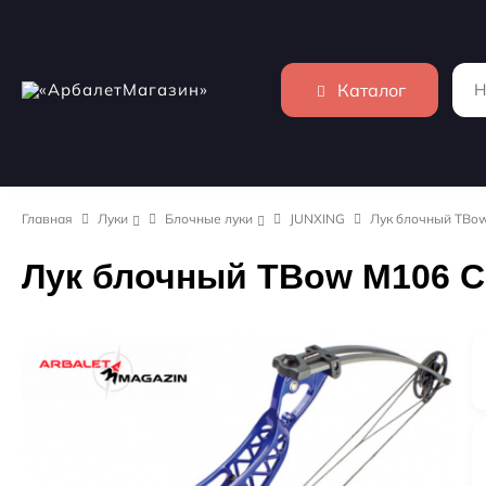
Каталог
Главная
Луки
Блочные луки
JUNXING
Лук блочный TBo
Лук блочный TBow M106 