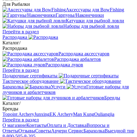
Для Рыбалки
Аксессуары для BowFishing
Гарпуны/Наконечники
Катушки для рыбной ловли
Наборы для рыбной ловли
Перейти в раздел
Распродажа
Каталог
/
Распродажа
Распродажа аксессуаров
Распродажа арбалетов
Распродажа луков
Перейти в раздел
Подарочные сертификаты
Тактическое оборудование
Барахолка
Услуги
Готовые наборы для
лучников и арбалетчиков
Бренды
Каталог
/
Бренды
Topoint Archery
Junxing
EK Archery
Man Kung
Ouliangjia
Перейти в раздел
О магазине
Контакты
Оплата и Доставка
Вопросы и
Ответы
Отзывы
Советы
Арчери Сервис
Барахолка
Выездной тир
8-800-505-8-205