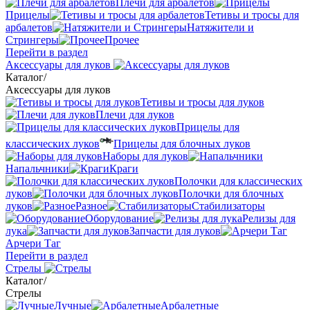
Плечи для арбалетов
Прицелы
Тетивы и тросы для
арбалетов
Натяжители и
Стрингеры
Прочее
Перейти в раздел
Аксессуары для луков
Каталог
/
Аксессуары для луков
Тетивы и тросы для луков
Плечи для луков
Прицелы для
классических луков
Прицелы для блочных луков
Наборы для луков
Напальчники
Краги
Полочки для классических
луков
Полочки для блочных
луков
Разное
Стабилизаторы
Оборудование
Релизы для
лука
Запчасти для луков
Арчери Таг
Перейти в раздел
Стрелы
Каталог
/
Стрелы
Лучные
Арбалетные