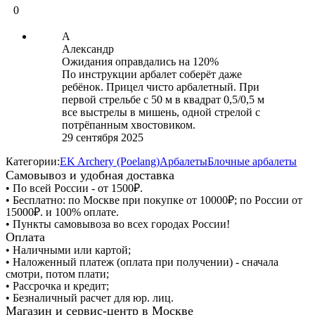
0
А
Александр
Ожидания оправдались на 120%
По инструкции арбалет соберёт даже
ребёнок. Прицел чисто арбалетный. При
первой стрельбе с 50 м в квадрат 0,5/0,5 м
все выстрелы в мишень, одной стрелой с
потрёпанным хвостовиком.
29 сентября 2025
Категории:
EK Archery (Poelang)
Арбалеты
Блочные арбалеты
Самовывоз и удобная доставка
• По всей России - от 1500₽.
• Бесплатно: по Москве при покупке от 10000₽; по России от
15000₽. и 100% оплате.
• Пункты самовывоза во всех городах России!
Оплата
• Наличными или картой;
• Наложенный платеж (оплата при получении) - сначала
смотри, потом плати;
• Рассрочка и кредит;
• Безналичный расчет для юр. лиц.
Магазин и сервис-центр в Москве