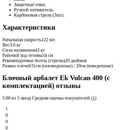
Защитные очки.
Ручной натяжитель.
Карбоновая стрела (3шт).
Характеристики
Начальная скорость
122 м/с
Вес
3.6 кг
Сила натяжения
43 кг
Рабочий ход тетивы
34 см
Рекомендуемые болты (стрелы)
20 дюймов
Размах плечей
31см (невзведенные) / 20см (взведенные)
Блочный арбалет Ek Vulcan 400 (c
комплектацией) отзывы
5.00
из 5 звезд Средняя оценка покупателей (
1
)
1
0
0
0