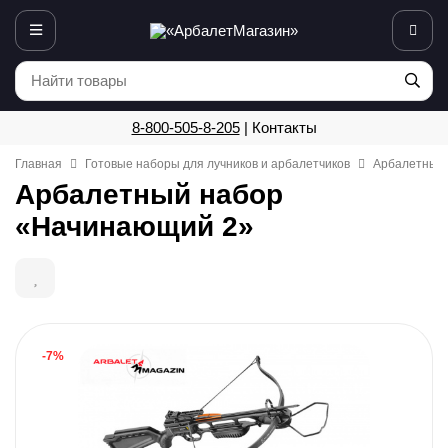
8-800-505-8-205
|
Контакты
Главная
Готовые наборы для лучников и арбалетчиков
Арбалетный
Арбалетный набор
«Начинающий 2»
-7%