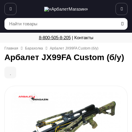
8-800-505-8-205
|
Контакты
Главная
Барахолка
Арбалет JX99FA Custom (б/у)
Арбалет JX99FA Custom (б/у)