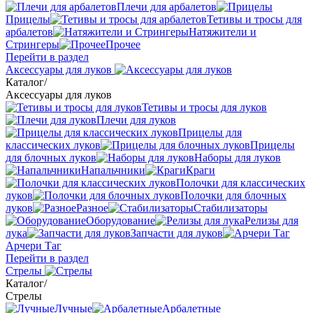
Плечи для арбалетов
Прицелы
Тетивы и тросы для
арбалетов
Натяжители и
Стрингеры
Прочее
Перейти в раздел
Аксессуары для луков
Каталог
/
Аксессуары для луков
Тетивы и тросы для луков
Плечи для луков
Прицелы для
классических луков
Прицелы
для блочных луков
Наборы для луков
Напальчники
Краги
Полочки для классических
луков
Полочки для блочных
луков
Разное
Стабилизаторы
Оборудование
Релизы для
лука
Запчасти для луков
Арчери Таг
Перейти в раздел
Стрелы
Каталог
/
Стрелы
Лучные
Арбалетные