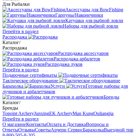
Для Рыбалки
Аксессуары для BowFishing
Гарпуны/Наконечники
Катушки для рыбной ловли
Наборы для рыбной ловли
Перейти в раздел
Распродажа
Каталог
/
Распродажа
Распродажа аксессуаров
Распродажа арбалетов
Распродажа луков
Перейти в раздел
Подарочные сертификаты
Тактическое оборудование
Барахолка
Услуги
Готовые наборы для
лучников и арбалетчиков
Бренды
Каталог
/
Бренды
Topoint Archery
Junxing
EK Archery
Man Kung
Ouliangjia
Перейти в раздел
О магазине
Контакты
Оплата и Доставка
Вопросы и
Ответы
Отзывы
Советы
Арчери Сервис
Барахолка
Выездной тир
8-800-505-8-205