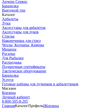
Арчери Сервис
Барахолка
Выездной тир
Каталог
Арбалеты
Луки
Аксессуары для арбалетов
Аксессуары для луков
Стрелы
Наконечники для стрел
Чехлы, Колчаны, Киверы
Мишени
Рогатки
Для Рыбалки
Распродажа
Подарочные сертификаты
Тактическое оборудование
Барахолка
Услуги
Готовые наборы для лучников и арбалетчиков
Магазин
Корзина
Личный кабинет
8-800-505-8-205
Главная
Каталог
Профиль
0
Корзина