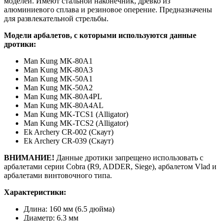
моделей. Имеют стальной наконечник, древко из
алюминиевого сплава и резиновое оперение. Предназначены
для развлекательной стрельбы.
Модели арбалетов, с которыми используются данные
дротики:
Man Kung MK-80A1
Man Kung MK-80A3
Man Kung MK-50A1
Man Kung MK-50A2
Man Kung MK-80A4PL
Man Kung MK-80A4AL
Man Kung MK-TCS1 (Alligator)
Man Kung MK-TCS2 (Alligator)
Ek Archery CR-002 (Скаут)
Ek Archery CR-039 (Скаут)
ВНИМАНИЕ!
Данные дротики запрещено использовать с
арбалетами серии Cobra (R9, ADDER, Siege), арбалетом Vlad и
арбалетами винтовочного типа.
Характеристики:
Длина: 160 мм (6.5 дюйма)
Диаметр: 6.3 мм