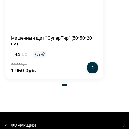
Мишенный щит "СуперТир" (50*50*20
см)
4.5
2
+
39
2 400 руб.
1 950 руб.
ИНФОРМАЦИЯ