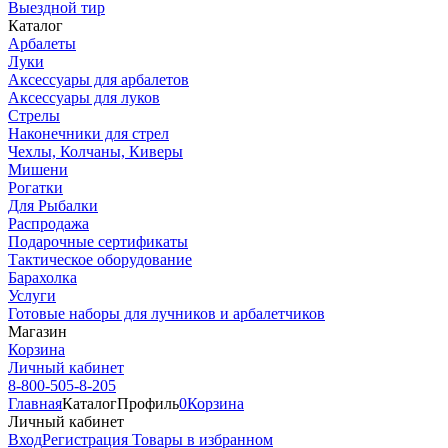
Выездной тир
Каталог
Арбалеты
Луки
Аксессуары для арбалетов
Аксессуары для луков
Стрелы
Наконечники для стрел
Чехлы, Колчаны, Киверы
Мишени
Рогатки
Для Рыбалки
Распродажа
Подарочные сертификаты
Тактическое оборудование
Барахолка
Услуги
Готовые наборы для лучников и арбалетчиков
Магазин
Корзина
Личный кабинет
8-800-505-8-205
Главная
Каталог
Профиль
0
Корзина
Личный кабинет
Вход
Регистрация
Товары в избранном