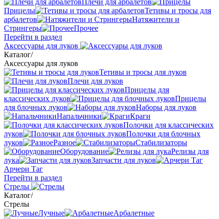
Плечи для арбалетов
Прицелы
Тетивы и тросы для
арбалетов
Натяжители и
Стрингеры
Прочее
Перейти в раздел
Аксессуары для луков
Каталог
/
Аксессуары для луков
Тетивы и тросы для луков
Плечи для луков
Прицелы для
классических луков
Прицелы
для блочных луков
Наборы для луков
Напальчники
Краги
Полочки для классических
луков
Полочки для блочных
луков
Разное
Стабилизаторы
Оборудование
Релизы для
лука
Запчасти для луков
Арчери Таг
Перейти в раздел
Стрелы
Каталог
/
Стрелы
Лучные
Арбалетные