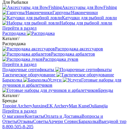
Для Рыбалки
Аксессуары для BowFishing
Гарпуны/Наконечники
Катушки для рыбной ловли
Наборы для рыбной ловли
Перейти в раздел
Распродажа
Каталог
/
Распродажа
Распродажа аксессуаров
Распродажа арбалетов
Распродажа луков
Перейти в раздел
Подарочные сертификаты
Тактическое оборудование
Барахолка
Услуги
Готовые наборы для
лучников и арбалетчиков
Бренды
Каталог
/
Бренды
Topoint Archery
Junxing
EK Archery
Man Kung
Ouliangjia
Перейти в раздел
О магазине
Контакты
Оплата и Доставка
Вопросы и
Ответы
Отзывы
Советы
Арчери Сервис
Барахолка
Выездной тир
8-800-505-8-205