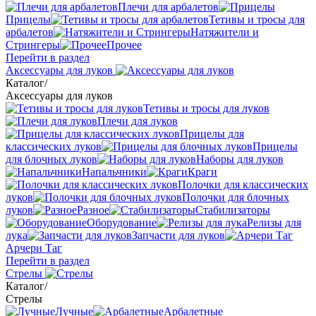
Плечи для арбалетов
Прицелы
Тетивы и тросы для
арбалетов
Натяжители и
Стрингеры
Прочее
Перейти в раздел
Аксессуары для луков
Каталог
/
Аксессуары для луков
Тетивы и тросы для луков
Плечи для луков
Прицелы для
классических луков
Прицелы
для блочных луков
Наборы для луков
Напальчники
Краги
Полочки для классических
луков
Полочки для блочных
луков
Разное
Стабилизаторы
Оборудование
Релизы для
лука
Запчасти для луков
Арчери Таг
Перейти в раздел
Стрелы
Каталог
/
Стрелы
Лучные
Арбалетные