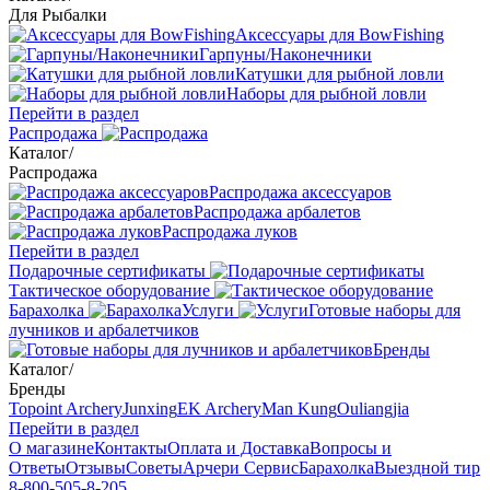
Для Рыбалки
Аксессуары для BowFishing
Гарпуны/Наконечники
Катушки для рыбной ловли
Наборы для рыбной ловли
Перейти в раздел
Распродажа
Каталог
/
Распродажа
Распродажа аксессуаров
Распродажа арбалетов
Распродажа луков
Перейти в раздел
Подарочные сертификаты
Тактическое оборудование
Барахолка
Услуги
Готовые наборы для
лучников и арбалетчиков
Бренды
Каталог
/
Бренды
Topoint Archery
Junxing
EK Archery
Man Kung
Ouliangjia
Перейти в раздел
О магазине
Контакты
Оплата и Доставка
Вопросы и
Ответы
Отзывы
Советы
Арчери Сервис
Барахолка
Выездной тир
8-800-505-8-205