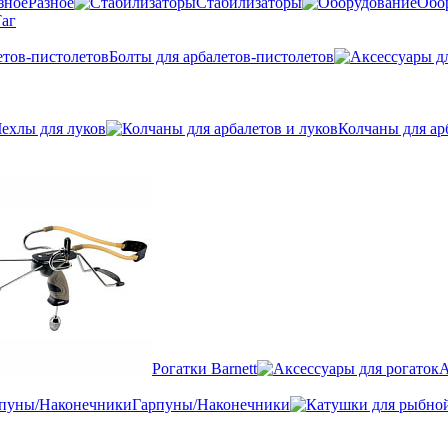
Разное
Стабилизаторы
Обо
аг
Болты для арбалетов-пистолетов
ехлы для луков
Колчаны для ар
Рогатки Barnett
А
Гарпуны/Наконечники