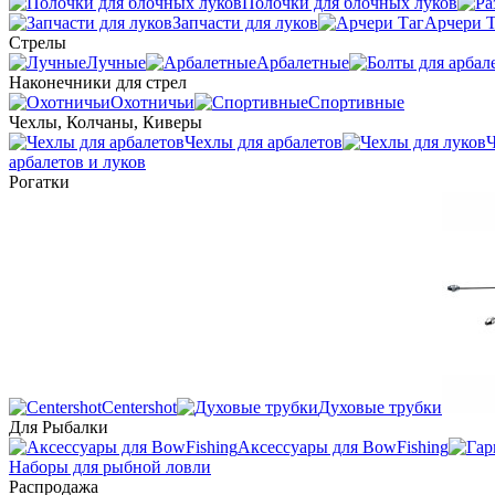
Полочки для блочных луков
Запчасти для луков
Арчери Т
Стрелы
Лучные
Арбалетные
Наконечники для стрел
Охотничьи
Спортивные
Чехлы, Колчаны, Киверы
Чехлы для арбалетов
Ч
арбалетов и луков
Рогатки
Centershot
Духовые трубки
Для Рыбалки
Аксессуары для BowFishing
Наборы для рыбной ловли
Распродажа