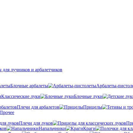
 для лучников и арбалетчиков
Блочные арбалеты
Арбалеты-пистол
Классические луки
Блочные луки
Плечи для арбалетов
Прицелы
Прочее
Плечи для луков
Пр
ков
Напальчники
Краги