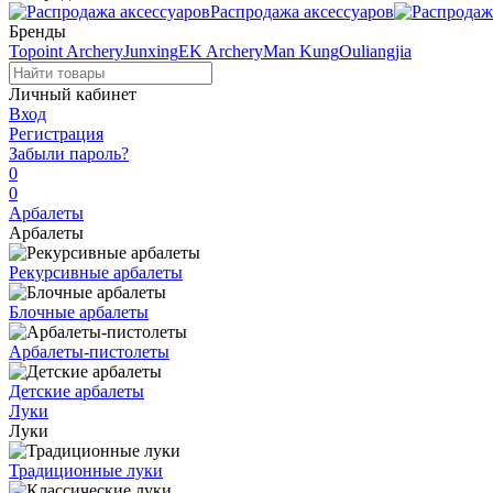
Распродажа аксессуаров
Бренды
Topoint Archery
Junxing
EK Archery
Man Kung
Ouliangjia
Личный кабинет
Вход
Регистрация
Забыли пароль?
0
0
Арбалеты
Арбалеты
Рекурсивные арбалеты
Блочные арбалеты
Арбалеты-пистолеты
Детские арбалеты
Луки
Луки
Традиционные луки