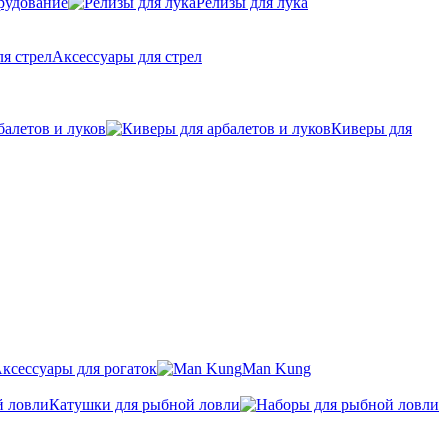
рудование
Релизы для лука
Аксессуары для стрел
балетов и луков
Киверы для
ксессуары для рогаток
Man Kung
Катушки для рыбной ловли