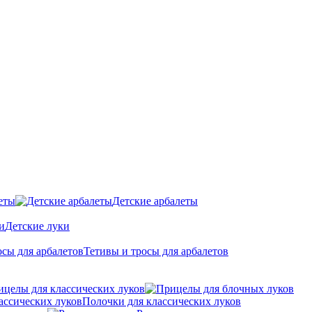
еты
Детские арбалеты
Детские луки
Тетивы и тросы для арбалетов
ицелы для классических луков
Полочки для классических луков