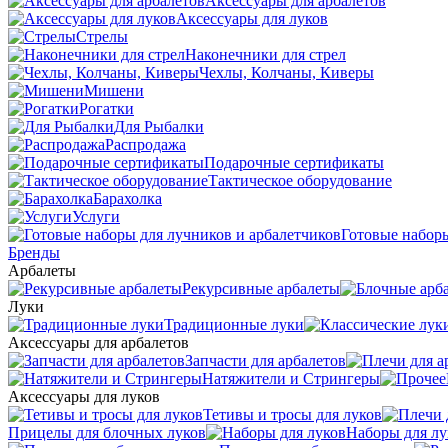
Аксессуары для арбалетов
Аксессуары для луков
Стрелы
Наконечники для стрел
Чехлы, Колчаны, Киверы
Мишени
Рогатки
Для Рыбалки
Распродажа
Подарочные сертификаты
Тактическое оборудование
Барахолка
Услуги
Готовые наборы
Бренды
Арбалеты
Рекурсивные арбалеты
Луки
Традиционные луки
Аксессуары для арбалетов
Запчасти для арбалетов
Натяжители и Стрингеры
Аксессуары для луков
Тетивы и тросы для луков
Прицелы для блочных луков
Наборы для лу