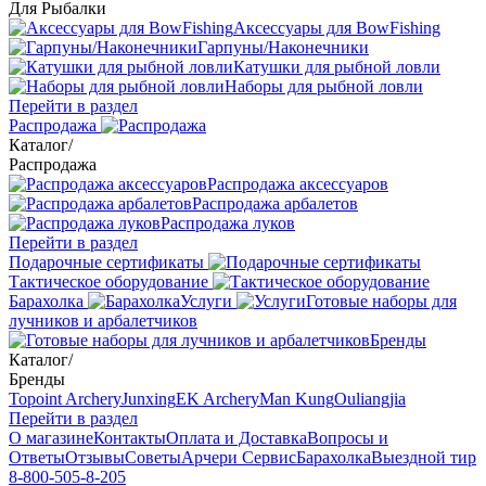
Для Рыбалки
Аксессуары для BowFishing
Гарпуны/Наконечники
Катушки для рыбной ловли
Наборы для рыбной ловли
Перейти в раздел
Распродажа
Каталог
/
Распродажа
Распродажа аксессуаров
Распродажа арбалетов
Распродажа луков
Перейти в раздел
Подарочные сертификаты
Тактическое оборудование
Барахолка
Услуги
Готовые наборы для
лучников и арбалетчиков
Бренды
Каталог
/
Бренды
Topoint Archery
Junxing
EK Archery
Man Kung
Ouliangjia
Перейти в раздел
О магазине
Контакты
Оплата и Доставка
Вопросы и
Ответы
Отзывы
Советы
Арчери Сервис
Барахолка
Выездной тир
8-800-505-8-205