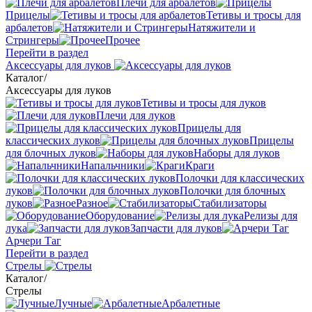
Плечи для арбалетов
Прицелы
Тетивы и тросы для
арбалетов
Натяжители и
Стрингеры
Прочее
Перейти в раздел
Аксессуары для луков
Каталог
/
Аксессуары для луков
Тетивы и тросы для луков
Плечи для луков
Прицелы для
классических луков
Прицелы
для блочных луков
Наборы для луков
Напальчники
Краги
Полочки для классических
луков
Полочки для блочных
луков
Разное
Стабилизаторы
Оборудование
Релизы для
лука
Запчасти для луков
Арчери Таг
Перейти в раздел
Стрелы
Каталог
/
Стрелы
Лучные
Арбалетные