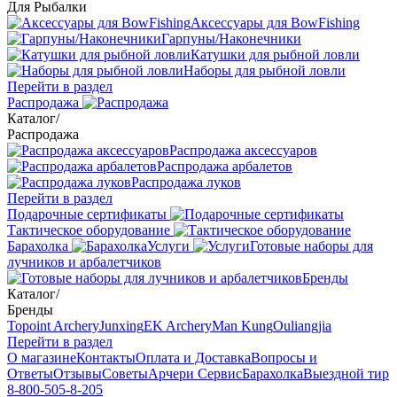
Для Рыбалки
Аксессуары для BowFishing
Гарпуны/Наконечники
Катушки для рыбной ловли
Наборы для рыбной ловли
Перейти в раздел
Распродажа
Каталог
/
Распродажа
Распродажа аксессуаров
Распродажа арбалетов
Распродажа луков
Перейти в раздел
Подарочные сертификаты
Тактическое оборудование
Барахолка
Услуги
Готовые наборы для
лучников и арбалетчиков
Бренды
Каталог
/
Бренды
Topoint Archery
Junxing
EK Archery
Man Kung
Ouliangjia
Перейти в раздел
О магазине
Контакты
Оплата и Доставка
Вопросы и
Ответы
Отзывы
Советы
Арчери Сервис
Барахолка
Выездной тир
8-800-505-8-205