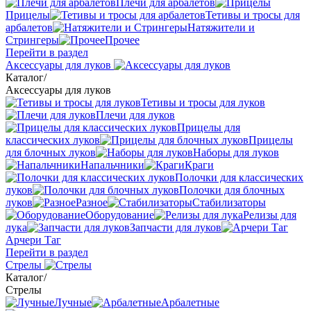
Плечи для арбалетов
Прицелы
Тетивы и тросы для
арбалетов
Натяжители и
Стрингеры
Прочее
Перейти в раздел
Аксессуары для луков
Каталог
/
Аксессуары для луков
Тетивы и тросы для луков
Плечи для луков
Прицелы для
классических луков
Прицелы
для блочных луков
Наборы для луков
Напальчники
Краги
Полочки для классических
луков
Полочки для блочных
луков
Разное
Стабилизаторы
Оборудование
Релизы для
лука
Запчасти для луков
Арчери Таг
Перейти в раздел
Стрелы
Каталог
/
Стрелы
Лучные
Арбалетные