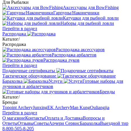
Для Рыбалки
Аксессуары для BowFishing
Гарпуны/Наконечники
Катушки для рыбной ловли
Наборы для рыбной ловли
Перейти в раздел
Распродажа
Каталог
/
Распродажа
Распродажа аксессуаров
Распродажа арбалетов
Распродажа луков
Перейти в раздел
Подарочные сертификаты
Тактическое оборудование
Барахолка
Услуги
Готовые наборы для
лучников и арбалетчиков
Бренды
Каталог
/
Бренды
Topoint Archery
Junxing
EK Archery
Man Kung
Ouliangjia
Перейти в раздел
О магазине
Контакты
Оплата и Доставка
Вопросы и
Ответы
Отзывы
Советы
Арчери Сервис
Барахолка
Выездной тир
8-800-505-8-205