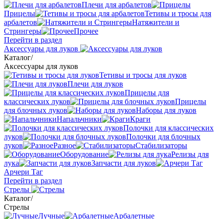
Плечи для арбалетов
Прицелы
Тетивы и тросы для
арбалетов
Натяжители и
Стрингеры
Прочее
Перейти в раздел
Аксессуары для луков
Каталог
/
Аксессуары для луков
Тетивы и тросы для луков
Плечи для луков
Прицелы для
классических луков
Прицелы
для блочных луков
Наборы для луков
Напальчники
Краги
Полочки для классических
луков
Полочки для блочных
луков
Разное
Стабилизаторы
Оборудование
Релизы для
лука
Запчасти для луков
Арчери Таг
Перейти в раздел
Стрелы
Каталог
/
Стрелы
Лучные
Арбалетные