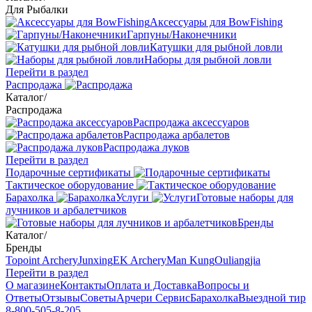
Для Рыбалки
Аксессуары для BowFishing
Гарпуны/Наконечники
Катушки для рыбной ловли
Наборы для рыбной ловли
Перейти в раздел
Распродажа
Каталог
/
Распродажа
Распродажа аксессуаров
Распродажа арбалетов
Распродажа луков
Перейти в раздел
Подарочные сертификаты
Тактическое оборудование
Барахолка
Услуги
Готовые наборы для
лучников и арбалетчиков
Бренды
Каталог
/
Бренды
Topoint Archery
Junxing
EK Archery
Man Kung
Ouliangjia
Перейти в раздел
О магазине
Контакты
Оплата и Доставка
Вопросы и
Ответы
Отзывы
Советы
Арчери Сервис
Барахолка
Выездной тир
8-800-505-8-205