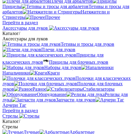
Плечи для арбалетов
Прицелы
Тетивы и тросы для
арбалетов
Натяжители и
Стрингеры
Прочее
Перейти в раздел
Аксессуары для луков
Каталог
/
Аксессуары для луков
Тетивы и тросы для луков
Плечи для луков
Прицелы для
классических луков
Прицелы для блочных луков
Наборы для луков
Напальчники
Краги
Полочки для классических
луков
Полочки для блочных
луков
Разное
Стабилизаторы
Оборудование
Релизы для
лука
Запчасти для луков
Арчери Таг
Перейти в раздел
Стрелы
Каталог
/
Стрелы
Лучные
Арбалетные