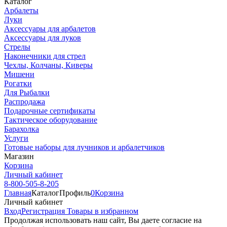
Каталог
Арбалеты
Луки
Аксессуары для арбалетов
Аксессуары для луков
Стрелы
Наконечники для стрел
Чехлы, Колчаны, Киверы
Мишени
Рогатки
Для Рыбалки
Распродажа
Подарочные сертификаты
Тактическое оборудование
Барахолка
Услуги
Готовые наборы для лучников и арбалетчиков
Магазин
Корзина
Личный кабинет
8-800-505-8-205
Главная
Каталог
Профиль
0
Корзина
Личный кабинет
Вход
Регистрация
Товары в избранном
Продолжая использовать наш cайт, Вы даете согласие на