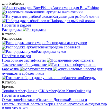
Для Рыбалки
Аксессуары для BowFishing
Гарпуны/Наконечники
Катушки для рыбной ловли
Наборы для рыбной ловли
Перейти в раздел
Распродажа
Каталог
/
Распродажа
Распродажа аксессуаров
Распродажа арбалетов
Распродажа луков
Перейти в раздел
Подарочные сертификаты
Тактическое оборудование
Барахолка
Услуги
Готовые наборы для
лучников и арбалетчиков
Бренды
Каталог
/
Бренды
Topoint Archery
Junxing
EK Archery
Man Kung
Ouliangjia
Перейти в раздел
О магазине
Контакты
Оплата и Доставка
Вопросы и
Ответы
Отзывы
Советы
Арчери Сервис
Барахолка
Выездной тир
8-800-505-8-205