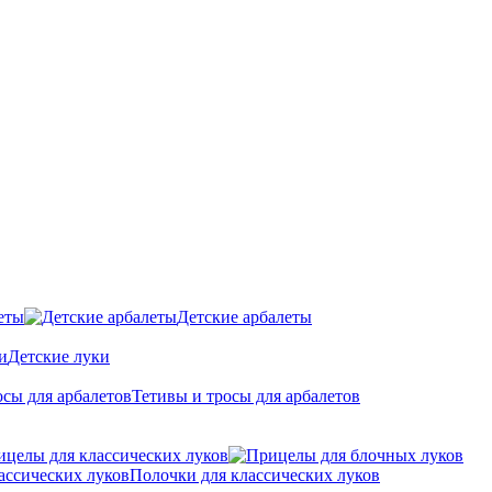
еты
Детские арбалеты
Детские луки
Тетивы и тросы для арбалетов
ицелы для классических луков
Полочки для классических луков