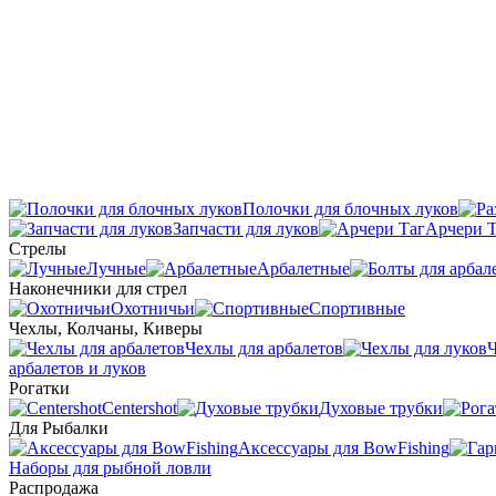
Полочки для блочных луков
Запчасти для луков
Арчери Т
Стрелы
Лучные
Арбалетные
Наконечники для стрел
Охотничьи
Спортивные
Чехлы, Колчаны, Киверы
Чехлы для арбалетов
Ч
арбалетов и луков
Рогатки
Centershot
Духовые трубки
Для Рыбалки
Аксессуары для BowFishing
Наборы для рыбной ловли
Распродажа