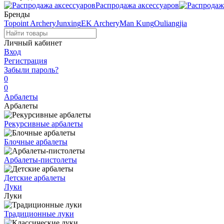
Распродажа аксессуаров
Бренды
Topoint Archery
Junxing
EK Archery
Man Kung
Ouliangjia
Личный кабинет
Вход
Регистрация
Забыли пароль?
0
0
Арбалеты
Арбалеты
Рекурсивные арбалеты
Блочные арбалеты
Арбалеты-пистолеты
Детские арбалеты
Луки
Луки
Традиционные луки