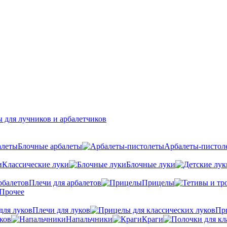
 для лучников и арбалетчиков
Блочные арбалеты
Арбалеты-пистол
Классические луки
Блочные луки
Плечи для арбалетов
Прицелы
Прочее
Плечи для луков
Пр
ков
Напальчники
Краги