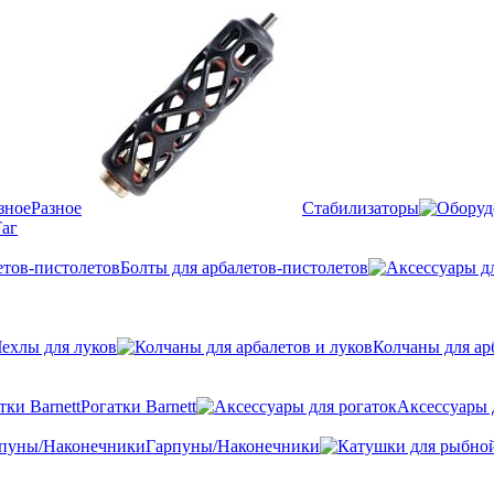
Разное
Стабилизаторы
аг
Болты для арбалетов-пистолетов
ехлы для луков
Колчаны для ар
Рогатки Barnett
Аксессуары 
Гарпуны/Наконечники