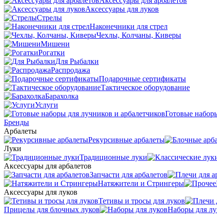
Аксессуары для арбалетов
Аксессуары для луков
Стрелы
Наконечники для стрел
Чехлы, Колчаны, Киверы
Мишени
Рогатки
Для Рыбалки
Распродажа
Подарочные сертификаты
Тактическое оборудование
Барахолка
Услуги
Готовые наборы
Бренды
Арбалеты
Рекурсивные арбалеты
Луки
Традиционные луки
Аксессуары для арбалетов
Запчасти для арбалетов
Натяжители и Стрингеры
Аксессуары для луков
Тетивы и тросы для луков
Прицелы для блочных луков
Наборы для лу