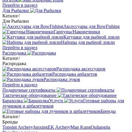
Перейти в раздел
Для Рыбалки
Каталог
/
Для Рыбалки
Аксессуары для BowFishing
Гарпуны/Наконечники
Катушки для рыбной ловли
Наборы для рыбной ловли
Перейти в раздел
Распродажа
Каталог
/
Распродажа
Распродажа аксессуаров
Распродажа арбалетов
Распродажа луков
Перейти в раздел
Подарочные сертификаты
Тактическое оборудование
Барахолка
Услуги
Готовые наборы для
лучников и арбалетчиков
Бренды
Каталог
/
Бренды
Topoint Archery
Junxing
EK Archery
Man Kung
Ouliangjia