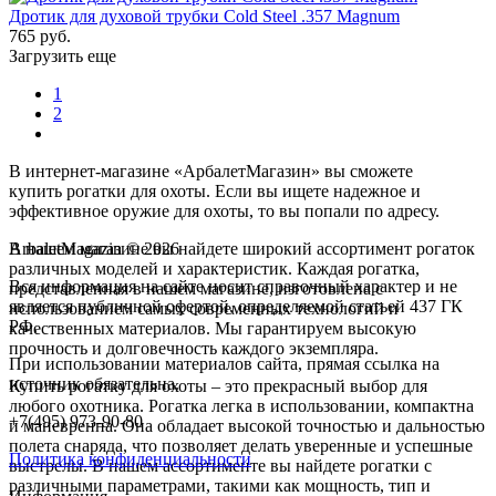
Дротик для духовой трубки Cold Steel .357 Magnum
765 руб.
Загрузить еще
1
2
В интернет-магазине «АрбалетМагазин» вы сможете
купить рогатки для охоты. Если вы ищете надежное и
эффективное оружие для охоты, то вы попали по адресу.
В нашем магазине вы найдете широкий ассортимент рогаток
ArbaletMagazin
© 2026
различных моделей и характеристик. Каждая рогатка,
Вся информация на сайте носит справочный характер и не
представленная в нашем магазине, изготовлена с
является публичной офертой, определяемой статьей 437 ГК
использованием самых современных технологий и
РФ.
качественных материалов. Мы гарантируем высокую
прочность и долговечность каждого экземпляра.
При использовании материалов сайта, прямая ссылка на
источник обязательна.
Купить рогатку для охоты – это прекрасный выбор для
любого охотника. Рогатка легка в использовании, компактна
+7(495) 973-90-80
и маневренна. Она обладает высокой точностью и дальностью
полета снаряда, что позволяет делать уверенные и успешные
Политика конфиденциальности
выстрелы. В нашем ассортименте вы найдете рогатки с
различными параметрами, такими как мощность, тип и