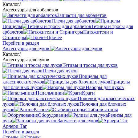
Каталог
/
Аксессуары для арбалетов
Запчасти для арбалетов
Плечи для арбалетов
Прицелы
Тетивы и тросы для
арбалетов
Натяжители и
Стрингеры
Прочее
Перейти в раздел
Аксессуары для луков
Каталог
/
Аксессуары для луков
Тетивы и тросы для луков
Плечи для луков
Прицелы для
классических луков
Прицелы
для блочных луков
Наборы для луков
Напальчники
Краги
Полочки для классических
луков
Полочки для блочных
луков
Разное
Стабилизаторы
Оборудование
Релизы для
лука
Запчасти для луков
Арчери Таг
Перейти в раздел
Стрелы