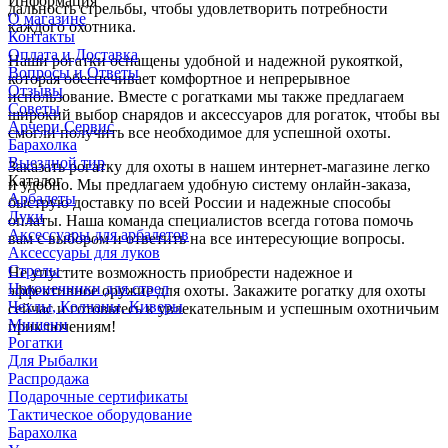
Информация
дальность стрельбы, чтобы удовлетворить потребности
О магазине
каждого охотника.
Контакты
Оплата и Доставка
Наши рогатки оснащены удобной и надежной рукояткой,
Вопросы и Ответы
которая обеспечивает комфортное и непрерывное
Отзывы
использование. Вместе с рогатками мы также предлагаем
Советы
широкий выбор снарядов и аксессуаров для рогаток, чтобы вы
Арчери Сервис
смогли получить все необходимое для успешной охоты.
Барахолка
Выездной тир
Заказать рогатку для охоты в нашем интернет-магазине легко
Каталог
и удобно. Мы предлагаем удобную систему онлайн-заказа,
Арбалеты
быструю доставку по всей России и надежные способы
Луки
оплаты. Наша команда специалистов всегда готова помочь
Аксессуары для арбалетов
вам с выбором и ответить на все интересующие вопросы.
Аксессуары для луков
Стрелы
Не упустите возможность приобрести надежное и
Наконечники для стрел
эффективное оружие для охоты. Закажите рогатку для охоты
Чехлы, Колчаны, Киверы
сейчас и готовьтесь к увлекательным и успешным охотничьим
Мишени
приключениям!
Рогатки
Для Рыбалки
Распродажа
Подарочные сертификаты
Тактическое оборудование
Барахолка