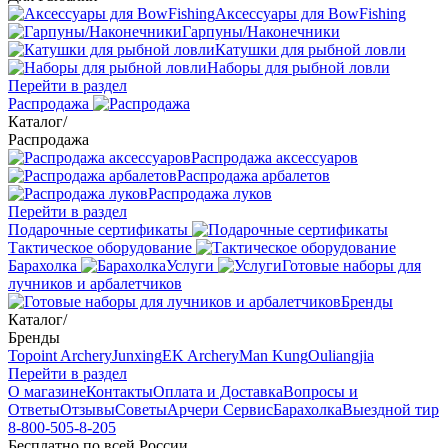
Аксессуары для BowFishing
Гарпуны/Наконечники
Катушки для рыбной ловли
Наборы для рыбной ловли
Перейти в раздел
Распродажа
Каталог
/
Распродажа
Распродажа аксессуаров
Распродажа арбалетов
Распродажа луков
Перейти в раздел
Подарочные сертификаты
Тактическое оборудование
Барахолка
Услуги
Готовые наборы для
лучников и арбалетчиков
Бренды
Каталог
/
Бренды
Topoint Archery
Junxing
EK Archery
Man Kung
Ouliangjia
Перейти в раздел
О магазине
Контакты
Оплата и Доставка
Вопросы и
Ответы
Отзывы
Советы
Арчери Сервис
Барахолка
Выездной тир
8-800-505-8-205
Бесплатно по всей России