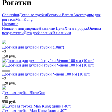
Рогатки
Centershot
Духовые трубки
Рогатки Barnett
Аксессуары для
рогаток
Man Kung
Название
Новые и популярные
Название
Цена
Хиты продаж
Оценка
покупателей
Дата добавления
В наличии
Дротики для духовой трубки (10шт)
+
3
150 руб.
Дротики для духовой трубки Venom 100 мм (10 шт)
+
2
120 руб.
Духовая трубка BlowGun
+
19
950 руб.
Духовая трубка Man Kung (длина 40")