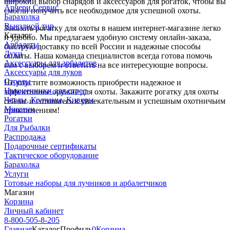
широкий выбор снарядов и аксессуаров для рогаток, чтобы вы
Арчери Сервис
смогли получить все необходимое для успешной охоты.
Барахолка
Выездной тир
Заказать рогатку для охоты в нашем интернет-магазине легко
Каталог
и удобно. Мы предлагаем удобную систему онлайн-заказа,
Арбалеты
быструю доставку по всей России и надежные способы
Луки
оплаты. Наша команда специалистов всегда готова помочь
Аксессуары для арбалетов
вам с выбором и ответить на все интересующие вопросы.
Аксессуары для луков
Стрелы
Не упустите возможность приобрести надежное и
Наконечники для стрел
эффективное оружие для охоты. Закажите рогатку для охоты
Чехлы, Колчаны, Киверы
сейчас и готовьтесь к увлекательным и успешным охотничьим
Мишени
приключениям!
Рогатки
Для Рыбалки
Распродажа
Подарочные сертификаты
Тактическое оборудование
Барахолка
Услуги
Готовые наборы для лучников и арбалетчиков
Магазин
Корзина
Личный кабинет
8-800-505-8-205
Главная
Каталог
Профиль
0
Корзина