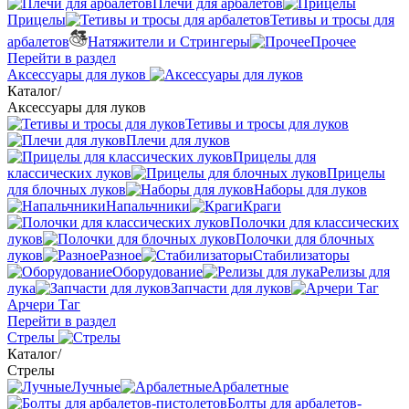
Плечи для арбалетов
Прицелы
Тетивы и тросы для
арбалетов
Натяжители и Стрингеры
Прочее
Перейти в раздел
Аксессуары для луков
Каталог
/
Аксессуары для луков
Тетивы и тросы для луков
Плечи для луков
Прицелы для
классических луков
Прицелы
для блочных луков
Наборы для луков
Напальчники
Краги
Полочки для классических
луков
Полочки для блочных
луков
Разное
Стабилизаторы
Оборудование
Релизы для
лука
Запчасти для луков
Арчери Таг
Перейти в раздел
Стрелы
Каталог
/
Стрелы
Лучные
Арбалетные
Болты для арбалетов-