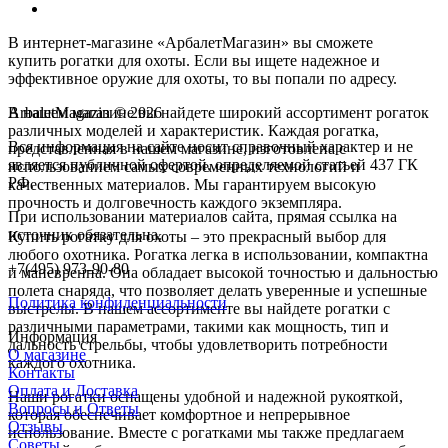
В интернет-магазине «АрбалетМагазин» вы сможете
купить рогатки для охоты. Если вы ищете надежное и
эффективное оружие для охоты, то вы попали по адресу.
В нашем магазине вы найдете широкий ассортимент рогаток
ArbaletMagazin
© 2026
различных моделей и характеристик. Каждая рогатка,
Вся информация на сайте носит справочный характер и не
представленная в нашем магазине, изготовлена с
является публичной офертой, определяемой статьей 437 ГК
использованием самых современных технологий и
РФ.
качественных материалов. Мы гарантируем высокую
прочность и долговечность каждого экземпляра.
При использовании материалов сайта, прямая ссылка на
источник обязательна.
Купить рогатку для охоты – это прекрасный выбор для
любого охотника. Рогатка легка в использовании, компактна
+7(495) 973-90-80
и маневренна. Она обладает высокой точностью и дальностью
полета снаряда, что позволяет делать уверенные и успешные
Политика конфиденциальности
выстрелы. В нашем ассортименте вы найдете рогатки с
различными параметрами, такими как мощность, тип и
Информация
дальность стрельбы, чтобы удовлетворить потребности
О магазине
каждого охотника.
Контакты
Оплата и Доставка
Наши рогатки оснащены удобной и надежной рукояткой,
Вопросы и Ответы
которая обеспечивает комфортное и непрерывное
Отзывы
использование. Вместе с рогатками мы также предлагаем
Советы