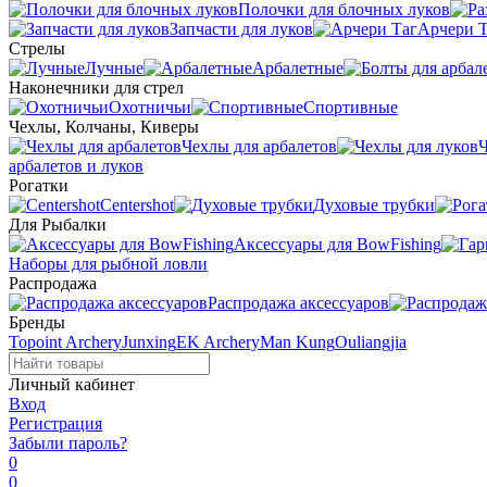
Полочки для блочных луков
Запчасти для луков
Арчери Т
Стрелы
Лучные
Арбалетные
Наконечники для стрел
Охотничьи
Спортивные
Чехлы, Колчаны, Киверы
Чехлы для арбалетов
Ч
арбалетов и луков
Рогатки
Centershot
Духовые трубки
Для Рыбалки
Аксессуары для BowFishing
Наборы для рыбной ловли
Распродажа
Распродажа аксессуаров
Бренды
Topoint Archery
Junxing
EK Archery
Man Kung
Ouliangjia
Личный кабинет
Вход
Регистрация
Забыли пароль?
0
0