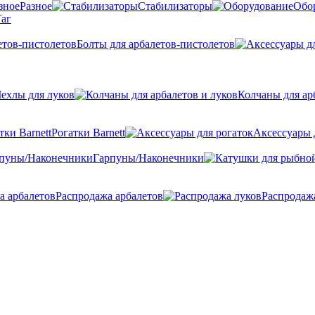
Разное
Стабилизаторы
Обо
аг
Болты для арбалетов-пистолетов
ехлы для луков
Колчаны для ар
Рогатки Barnett
Аксессуары 
Гарпуны/Наконечники
Распродажа арбалетов
Распродаж