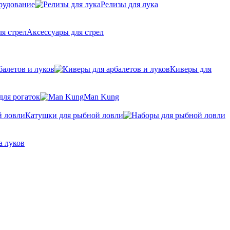
рудование
Релизы для лука
Аксессуары для стрел
балетов и луков
Киверы для
для рогаток
Man Kung
Катушки для рыбной ловли
а луков