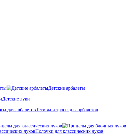
еты
Детские арбалеты
Детские луки
Тетивы и тросы для арбалетов
ицелы для классических луков
Полочки для классических луков