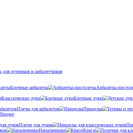
 для лучников и арбалетчиков
Блочные арбалеты
Арбалеты-пистол
Классические луки
Блочные луки
Плечи для арбалетов
Прицелы
Прочее
Плечи для луков
Пр
ков
Напальчники
Краги