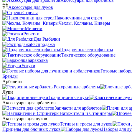
Аксессуары для арбалетов
Аксессуары для луков
Стрелы
Наконечники для стрел
Чехлы, Колчаны, Киверы
Мишени
Рогатки
Для Рыбалки
Распродажа
Подарочные сертификаты
Тактическое оборудование
Барахолка
Услуги
Готовые наборы
Бренды
Арбалеты
Рекурсивные арбалеты
Луки
Традиционные луки
Аксессуары для арбалетов
Запчасти для арбалетов
Натяжители и Стрингеры
Аксессуары для луков
Тетивы и тросы для луков
Прицелы для блочных луков
Наборы для лу