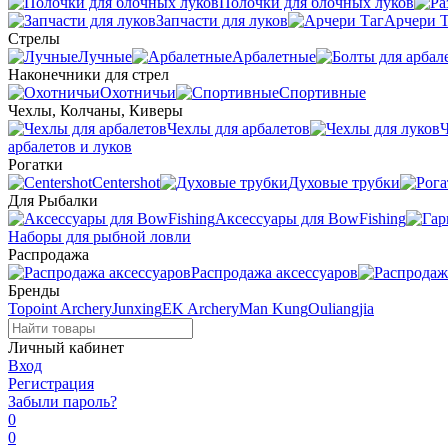
Полочки для блочных луков
Запчасти для луков
Арчери Т
Стрелы
Лучные
Арбалетные
Наконечники для стрел
Охотничьи
Спортивные
Чехлы, Колчаны, Киверы
Чехлы для арбалетов
Ч
арбалетов и луков
Рогатки
Centershot
Духовые трубки
Для Рыбалки
Аксессуары для BowFishing
Наборы для рыбной ловли
Распродажа
Распродажа аксессуаров
Бренды
Topoint Archery
Junxing
EK Archery
Man Kung
Ouliangjia
Личный кабинет
Вход
Регистрация
Забыли пароль?
0
0