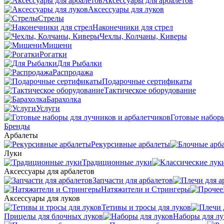
Аксессуары для арбалетов
Аксессуары для луков
Стрелы
Наконечники для стрел
Чехлы, Колчаны, Киверы
Мишени
Рогатки
Для Рыбалки
Распродажа
Подарочные сертификаты
Тактическое оборудование
Барахолка
Услуги
Готовые наборы
Бренды
Арбалеты
Рекурсивные арбалеты
Луки
Традиционные луки
Аксессуары для арбалетов
Запчасти для арбалетов
Натяжители и Стрингеры
Аксессуары для луков
Тетивы и тросы для луков
Прицелы для блочных луков
Наборы для лу