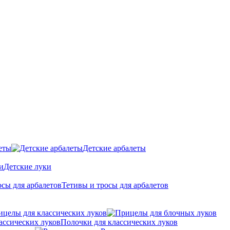
еты
Детские арбалеты
Детские луки
Тетивы и тросы для арбалетов
ицелы для классических луков
Полочки для классических луков