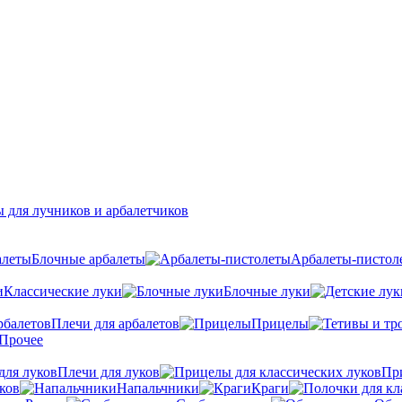
 для лучников и арбалетчиков
Блочные арбалеты
Арбалеты-пистол
Классические луки
Блочные луки
Плечи для арбалетов
Прицелы
Прочее
Плечи для луков
Пр
ков
Напальчники
Краги