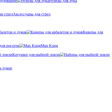
рудование
Релизы для лука
Аксессуары для стрел
балетов и луков
Киверы для
для рогаток
Man Kung
Катушки для рыбной ловли
а луков