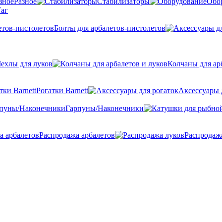
Разное
Стабилизаторы
Обо
аг
Болты для арбалетов-пистолетов
ехлы для луков
Колчаны для ар
Рогатки Barnett
Аксессуары 
Гарпуны/Наконечники
Распродажа арбалетов
Распродаж