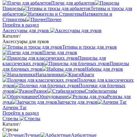
Плечи для арбалетов
Прицелы
Тетивы и тросы для
арбалетов
Натяжители и
Стрингеры
Прочее
Перейти в раздел
Аксессуары для луков
Каталог
/
Аксессуары для луков
Тетивы и тросы для луков
Плечи для луков
Прицелы для
классических луков
Прицелы
для блочных луков
Наборы для луков
Напальчники
Краги
Полочки для классических
луков
Полочки для блочных
луков
Разное
Стабилизаторы
Оборудование
Релизы для
лука
Запчасти для луков
Арчери Таг
Перейти в раздел
Стрелы
Каталог
/
Стрелы
Лучные
Арбалетные