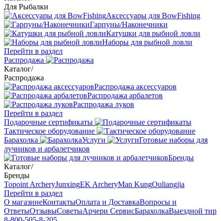
Для Рыбалки
Аксессуары для BowFishing
Гарпуны/Наконечники
Катушки для рыбной ловли
Наборы для рыбной ловли
Перейти в раздел
Распродажа
Каталог
/
Распродажа
Распродажа аксессуаров
Распродажа арбалетов
Распродажа луков
Перейти в раздел
Подарочные сертификаты
Тактическое оборудование
Барахолка
Услуги
Готовые наборы для
лучников и арбалетчиков
Бренды
Каталог
/
Бренды
Topoint Archery
Junxing
EK Archery
Man Kung
Ouliangjia
Перейти в раздел
О магазине
Контакты
Оплата и Доставка
Вопросы и
Ответы
Отзывы
Советы
Арчери Сервис
Барахолка
Выездной тир
8-800-505-8-205