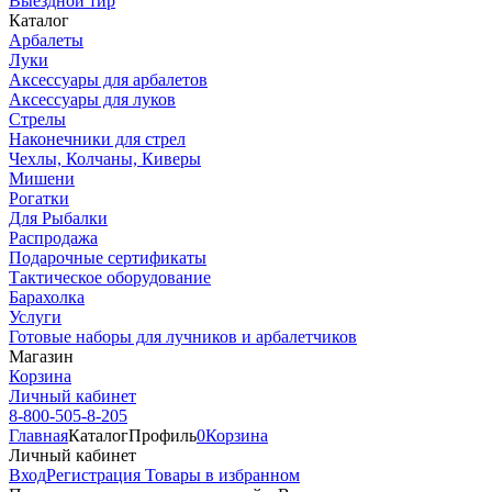
Выездной тир
Каталог
Арбалеты
Луки
Аксессуары для арбалетов
Аксессуары для луков
Стрелы
Наконечники для стрел
Чехлы, Колчаны, Киверы
Мишени
Рогатки
Для Рыбалки
Распродажа
Подарочные сертификаты
Тактическое оборудование
Барахолка
Услуги
Готовые наборы для лучников и арбалетчиков
Магазин
Корзина
Личный кабинет
8-800-505-8-205
Главная
Каталог
Профиль
0
Корзина
Личный кабинет
Вход
Регистрация
Товары в избранном