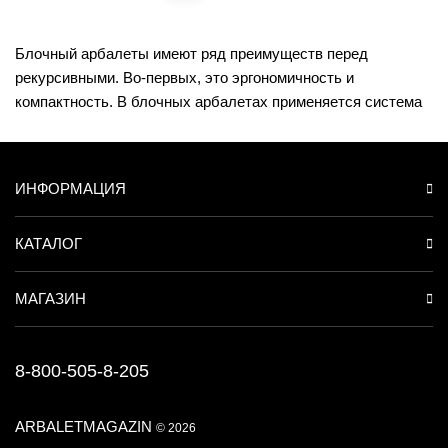
Блочный арбалеты имеют ряд преимуществ перед
рекурсивными. Во-первых, это эргономичность и
компактность. В блочных арбалетах применяется система
натяжения блоков, облегчающая взвод и придающая
большее ускорение стрелы. Также данная система
уменьшает габариты плечевой части.
ИНФОРМАЦИЯ
Блочные арбалеты идеально подходят для охоты
благодаря своим размерам и весу. Специального
КАТАЛОГ
разрешения для покупки не требуется. Все арбалеты в
нашем магазине имеются сертификат соответствия.
МАГАЗИН
У нас Вы можете купить блочный арбалет в Москве или
заказать с доставкой по всей России наложенным
платежом. Есть множество вариантов оплаты, включая
8-800-505-8-205
рассрочку и кредит.
Если перед Вами стоит вопрос, какой блочный арбалет
ARBALETMAGAZIN
© 2026
купить - обращайтесь в наш магазин и опытные