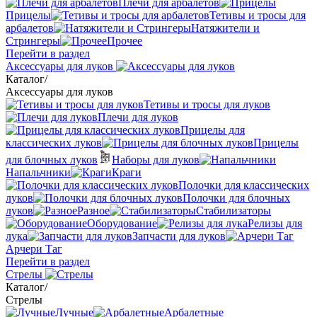
Плечи для арбалетов
Прицелы
Тетивы и тросы для
арбалетов
Натяжители и
Стрингеры
Прочее
Перейти в раздел
Аксессуары для луков
Каталог
/
Аксессуары для луков
Тетивы и тросы для луков
Плечи для луков
Прицелы для
классических луков
Прицелы
для блочных луков
Наборы для луков
Напальчники
Краги
Полочки для классических
луков
Полочки для блочных
луков
Разное
Стабилизаторы
Оборудование
Релизы для
лука
Запчасти для луков
Арчери Таг
Перейти в раздел
Стрелы
Каталог
/
Стрелы
Лучные
Арбалетные