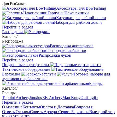
Для Рыбалки
Аксессуары для BowFishing
Гарпуны/Наконечники
Катушки для рыбной ловли
Наборы для рыбной ловли
Перейти в раздел
Распродажа
Каталог
/
Распродажа
Распродажа аксессуаров
Распродажа арбалетов
Распродажа луков
Перейти в раздел
Подарочные сертификаты
Тактическое оборудование
Барахолка
Услуги
Готовые наборы для
лучников и арбалетчиков
Бренды
Каталог
/
Бренды
Topoint Archery
Junxing
EK Archery
Man Kung
Ouliangjia
Перейти в раздел
О магазине
Контакты
Оплата и Доставка
Вопросы и
Ответы
Отзывы
Советы
Арчери Сервис
Барахолка
Выездной тир
8-800-505-8-205