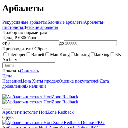
Арбалеты
Рекурсивные арбалеты
Блочные арбалеты
Арбалеты-
пистолеты
Детские арбалеты
Подбор по параметрам
Цена, РУБ
0
Сброс
от
до
Производитель
0
Сброс
Interloper
Barnett
Man Kung
Junxing
Janxing
EK
Archery
Показать
Очистить
Цена
Название
Цена
Хиты продаж
Оценка покупателей
Дата
добавления
В наличии
Арбалет-пистолет HoriZone Redback
0 руб.
Арбалет-пистолет Hori-Zone Redback Deluxe PKG