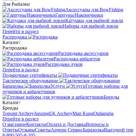
Для Рыбалки
Аксессуары для BowFishing
Гарпуны/Наконечники
Катушки для рыбной ловли
Наборы для рыбной ловли
Перейти в раздел
Распродажа
Каталог
/
Распродажа
Распродажа аксессуаров
Распродажа арбалетов
Распродажа луков
Перейти в раздел
Подарочные сертификаты
Тактическое оборудование
Барахолка
Услуги
Готовые наборы для
лучников и арбалетчиков
Бренды
Каталог
/
Бренды
Topoint Archery
Junxing
EK Archery
Man Kung
Ouliangjia
Перейти в раздел
О магазине
Контакты
Оплата и Доставка
Вопросы и
Ответы
Отзывы
Советы
Арчери Сервис
Барахолка
Выездной тир
8-800-505-8-205