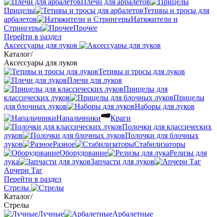
Плечи для арбалетов
Прицелы
Тетивы и тросы для
арбалетов
Натяжители и
Стрингеры
Прочее
Перейти в раздел
Аксессуары для луков
Каталог
/
Аксессуары для луков
Тетивы и тросы для луков
Плечи для луков
Прицелы для
классических луков
Прицелы
для блочных луков
Наборы для луков
Напальчники
Краги
Полочки для классических
луков
Полочки для блочных
луков
Разное
Стабилизаторы
Оборудование
Релизы для
лука
Запчасти для луков
Арчери Таг
Перейти в раздел
Стрелы
Каталог
/
Стрелы
Лучные
Арбалетные