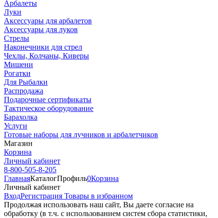
Арбалеты
Луки
Аксессуары для арбалетов
Аксессуары для луков
Стрелы
Наконечники для стрел
Чехлы, Колчаны, Киверы
Мишени
Рогатки
Для Рыбалки
Распродажа
Подарочные сертификаты
Тактическое оборудование
Барахолка
Услуги
Готовые наборы для лучников и арбалетчиков
Магазин
Корзина
Личный кабинет
8-800-505-8-205
Главная
Каталог
Профиль
0
Корзина
Личный кабинет
Вход
Регистрация
Товары в избранном
Продолжая использовать наш cайт, Вы даете согласие на
обработку (в т.ч. с использованием систем сбора статистики,