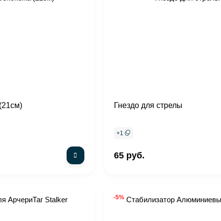
й)
(21см)
Гнездо для стрелы
+
1
65 руб.
-5%