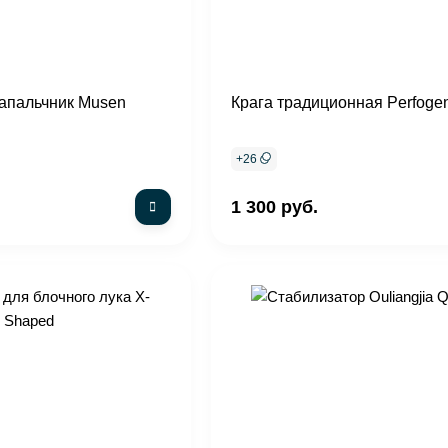
апальчник Musen
Крага традиционная Perfogen
+
26
1 300 руб.