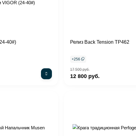
24-40#)
Релиз Back Tension TP462
+
256
17 500 руб.
12 800 руб.