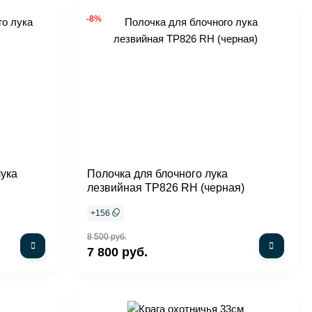
-8%
лука
Полочка для блочного лука
лезвийная TP826 RH (черная)
+
156
8 500 руб.
7 800 руб.