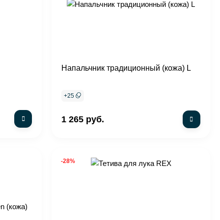
Напальчник традиционный (кожа) L
+
25
1 265 руб.
-28%