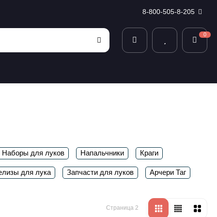
8-800-505-8-205
0
Наборы для луков
Напальчники
Краги
елизы для лука
Запчасти для луков
Арчери Таг
Страница 2