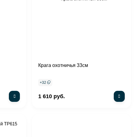
Крага охотничья 33см
+
32
1 610 руб.