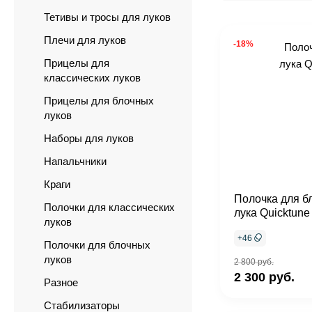
Тетивы и тросы для луков
Плечи для луков
-18%
Прицелы для
классических луков
Прицелы для блочных
луков
Наборы для луков
Напальчники
Краги
Полочка для б
Полочки для классических
лука Quicktun
луков
+
46
Полочки для блочных
луков
2 800 руб.
2 300 руб.
Разное
Стабилизаторы