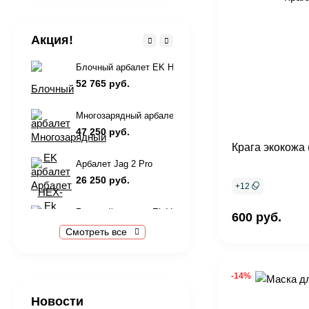
Акция!
Блочный арбалет EK HEX-430 (черный, c комплектацие
52 765 руб.
Многозарядный арбалет Ek Cobra System RX ADDER
47 250 руб.
Крага экокожа 
Арбалет Jag 2 Pro
26 250 руб.
+
12
Блочный арбалет Ek Vulcan 415 c комплектацией
600 руб.
57 500 руб.
Смотреть все
Арбалет ManKung Direwolf XB70BK (комплект)
55 500 руб.
-14%
61 750 руб.
Новости