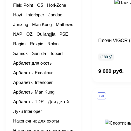
Field Point
G5
Hori-Zone
Hoyt
Interloper
Jandao
Junxing
Man Kung
Mathews
NAP
OZ
Ouliangjia
PSE
Плечи VIGOR (
Ragim
Rexpid
Rolan
Samick
Sanlida
Topoint
+
180
Арбалет для охоты
9 000 руб.
Арбалеты Excalibur
Арбалеты Interloper
Арбалеты Man Kung
хит
Арбалеты TDR
Для детей
Луки Interloper
Наконечник для охоты
Наконечники для спортивных