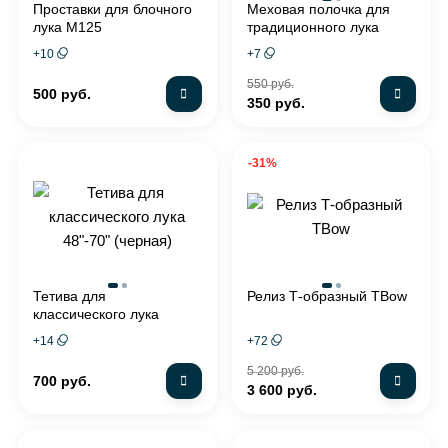
Проставки для блочного
Меховая полочка для
лука M125
традиционного лука
+
10
+
7
550 руб.
500 руб.
350 руб.
-31%
Тетива для
Релиз Т-образный TBow
классического лука
48"-70" (черная)
+
14
+
72
5 200 руб.
700 руб.
3 600 руб.