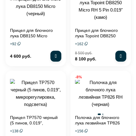
Прицел для блочного
Прицел для блочного
лука DB8150 Micro
лука Topoint DB8250
(черный)
Micro RH 5 Pin 0.019"
+
92
+
162
(камо)
8 500 руб.
4 600 руб.
8 100 руб.
-8%
Прицел TP7570 черный
Полочка для блочного
(5 пинов, 0.019",
лука лезвийная TP826
микрорегулировка,
RH (черная)
+
138
+
156
подсветка)