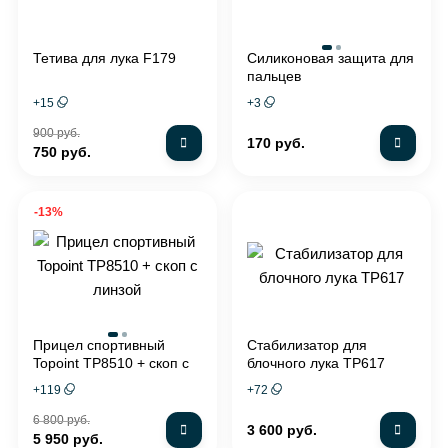
Тетива для лука F179
Силиконовая защита для
пальцев
+
15
+
3
900 руб.
170 руб.
750 руб.
-13%
Прицел спортивный
Стабилизатор для
Topoint TP8510 + скоп с
блочного лука TP617
линзой
+
119
+
72
6 800 руб.
3 600 руб.
5 950 руб.