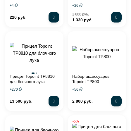
апертурами (37°) черный
+
4
+
26
1 600 руб.
220 руб.
1 330 руб.
Прицел Topoint TP8810
Набор аксессуаров
для блочного лука
Topoint TP800
+
270
+
56
13 500 руб.
2 800 руб.
-5%