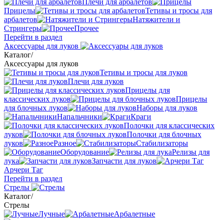
Плечи для арбалетов
Прицелы
Тетивы и тросы для
арбалетов
Натяжители и
Стрингеры
Прочее
Перейти в раздел
Аксессуары для луков
Каталог
/
Аксессуары для луков
Тетивы и тросы для луков
Плечи для луков
Прицелы для
классических луков
Прицелы
для блочных луков
Наборы для луков
Напальчники
Краги
Полочки для классических
луков
Полочки для блочных
луков
Разное
Стабилизаторы
Оборудование
Релизы для
лука
Запчасти для луков
Арчери Таг
Перейти в раздел
Стрелы
Каталог
/
Стрелы
Лучные
Арбалетные