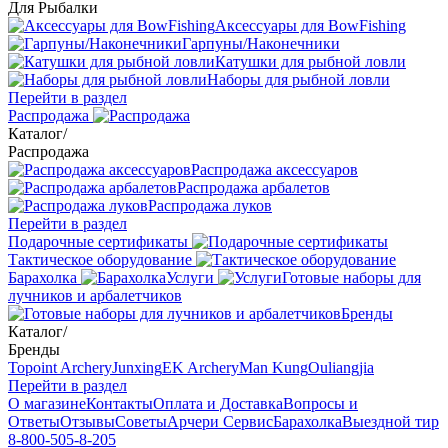
Для Рыбалки
Аксессуары для BowFishing
Гарпуны/Наконечники
Катушки для рыбной ловли
Наборы для рыбной ловли
Перейти в раздел
Распродажа
Каталог
/
Распродажа
Распродажа аксессуаров
Распродажа арбалетов
Распродажа луков
Перейти в раздел
Подарочные сертификаты
Тактическое оборудование
Барахолка
Услуги
Готовые наборы для
лучников и арбалетчиков
Бренды
Каталог
/
Бренды
Topoint Archery
Junxing
EK Archery
Man Kung
Ouliangjia
Перейти в раздел
О магазине
Контакты
Оплата и Доставка
Вопросы и
Ответы
Отзывы
Советы
Арчери Сервис
Барахолка
Выездной тир
8-800-505-8-205