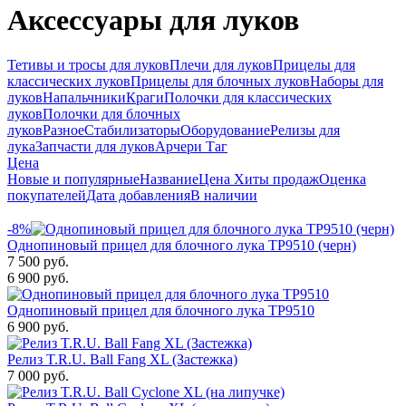
Аксессуары для луков
Тетивы и тросы для луков
Плечи для луков
Прицелы для
классических луков
Прицелы для блочных луков
Наборы для
луков
Напальчники
Краги
Полочки для классических
луков
Полочки для блочных
луков
Разное
Стабилизаторы
Оборудование
Релизы для
лука
Запчасти для луков
Арчери Таг
Цена
Новые и популярные
Название
Цена
Хиты продаж
Оценка
покупателей
Дата добавления
В наличии
-8%
Однопиновый прицел для блочного лука TP9510 (черн)
7 500 руб.
6 900 руб.
Однопиновый прицел для блочного лука TP9510
6 900 руб.
Релиз T.R.U. Ball Fang XL (Застежка)
7 000 руб.