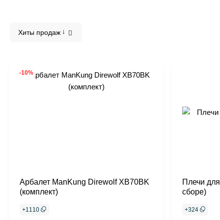
Хиты продаж
-10%
Арбалет ManKung Direwolf XB70BK
Плечи для
(комплект)
сборе)
+
1110
+
324