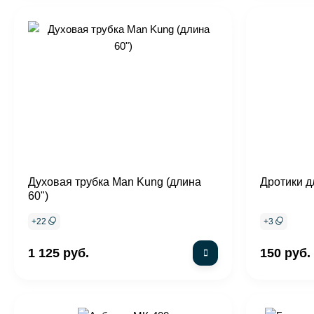
Духовая трубка Man Kung (длина
Дротики д
60")
+
22
+
3
1 125 руб.
150 руб.