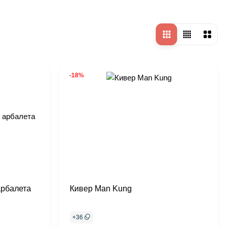
-18%
арбалета
Кивер Man Kung
+
36