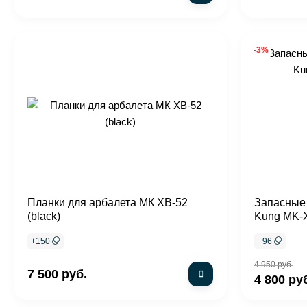
-3%
Планки для арбалета МК XB-52
Запасные 
(black)
Kung MK-X
+
150
+
96
4 950 руб.
7 500 руб.
4 800 ру