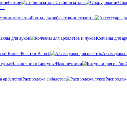
Разное
Стабилизаторы
Обо
аг
Болты для арбалетов-пистолетов
ехлы для луков
Колчаны для ар
Рогатки Barnett
Аксессуары 
Гарпуны/Наконечники
Распродажа арбалетов
Распродаж