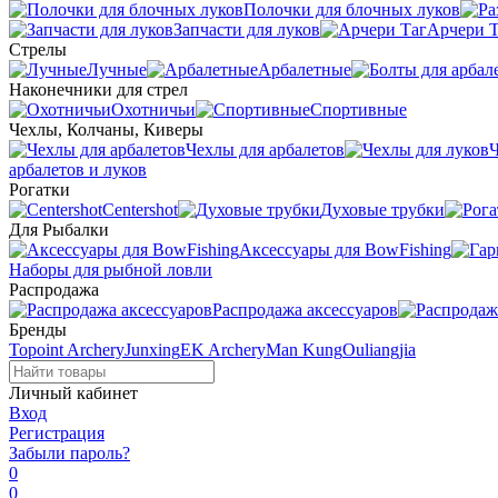
Полочки для блочных луков
Запчасти для луков
Арчери Т
Стрелы
Лучные
Арбалетные
Наконечники для стрел
Охотничьи
Спортивные
Чехлы, Колчаны, Киверы
Чехлы для арбалетов
Ч
арбалетов и луков
Рогатки
Centershot
Духовые трубки
Для Рыбалки
Аксессуары для BowFishing
Наборы для рыбной ловли
Распродажа
Распродажа аксессуаров
Бренды
Topoint Archery
Junxing
EK Archery
Man Kung
Ouliangjia
Личный кабинет
Вход
Регистрация
Забыли пароль?
0
0