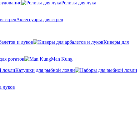
рудование
Релизы для лука
Аксессуары для стрел
балетов и луков
Киверы для
для рогаток
Man Kung
Катушки для рыбной ловли
а луков