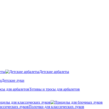
еты
Детские арбалеты
Детские луки
Тетивы и тросы для арбалетов
ицелы для классических луков
Полочки для классических луков