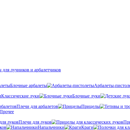
 для лучников и арбалетчиков
Блочные арбалеты
Арбалеты-пистол
Классические луки
Блочные луки
Плечи для арбалетов
Прицелы
Прочее
Плечи для луков
Пр
ков
Напальчники
Краги