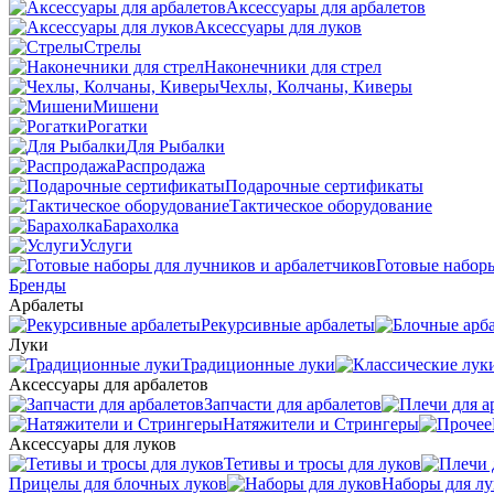
Аксессуары для арбалетов
Аксессуары для луков
Стрелы
Наконечники для стрел
Чехлы, Колчаны, Киверы
Мишени
Рогатки
Для Рыбалки
Распродажа
Подарочные сертификаты
Тактическое оборудование
Барахолка
Услуги
Готовые наборы
Бренды
Арбалеты
Рекурсивные арбалеты
Луки
Традиционные луки
Аксессуары для арбалетов
Запчасти для арбалетов
Натяжители и Стрингеры
Аксессуары для луков
Тетивы и тросы для луков
Прицелы для блочных луков
Наборы для лу