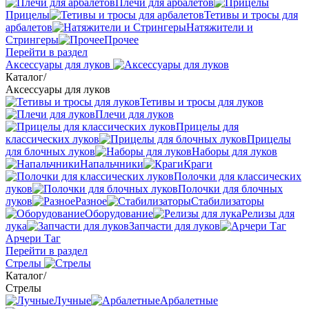
Плечи для арбалетов
Прицелы
Тетивы и тросы для
арбалетов
Натяжители и
Стрингеры
Прочее
Перейти в раздел
Аксессуары для луков
Каталог
/
Аксессуары для луков
Тетивы и тросы для луков
Плечи для луков
Прицелы для
классических луков
Прицелы
для блочных луков
Наборы для луков
Напальчники
Краги
Полочки для классических
луков
Полочки для блочных
луков
Разное
Стабилизаторы
Оборудование
Релизы для
лука
Запчасти для луков
Арчери Таг
Перейти в раздел
Стрелы
Каталог
/
Стрелы
Лучные
Арбалетные