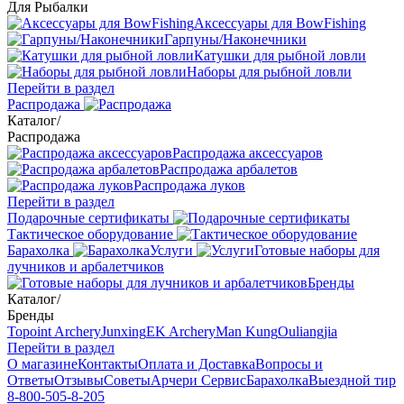
Для Рыбалки
Аксессуары для BowFishing
Гарпуны/Наконечники
Катушки для рыбной ловли
Наборы для рыбной ловли
Перейти в раздел
Распродажа
Каталог
/
Распродажа
Распродажа аксессуаров
Распродажа арбалетов
Распродажа луков
Перейти в раздел
Подарочные сертификаты
Тактическое оборудование
Барахолка
Услуги
Готовые наборы для
лучников и арбалетчиков
Бренды
Каталог
/
Бренды
Topoint Archery
Junxing
EK Archery
Man Kung
Ouliangjia
Перейти в раздел
О магазине
Контакты
Оплата и Доставка
Вопросы и
Ответы
Отзывы
Советы
Арчери Сервис
Барахолка
Выездной тир
8-800-505-8-205